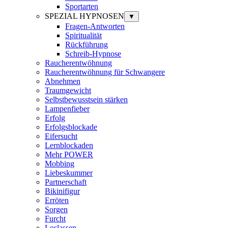
Sportarten
SPEZIAL HYPNOSEN
▼
Fragen-Antworten
Spiritualität
Rückführung
Schreib-Hypnose
Raucherentwöhnung
Raucherentwöhnung für Schwangere
Abnehmen
Traumgewicht
Selbstbewusstsein stärken
Lampenfieber
Erfolg
Erfolgsblockade
Eifersucht
Lernblockaden
Mehr POWER
Mobbing
Liebeskummer
Partnerschaft
Bikinifigur
Erröten
Sorgen
Furcht
Loslassen