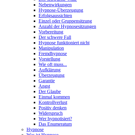
Nebenwirkungen
Hypnose-Überzeugung
Erfolgsaussichten
Einzel oder Gruppensitzung
Anzahl der Hypnosesitzungen
Vorbereitung
Der schwere Fall
Hypnose funktioniert nicht
Manipulation
Fremdhypnose
Vorstellung
Wie oft muss...
Aufklärung
Überzeugung
Garantie
Angst
Der Glaube
Einmal kommen
Kontrollverlust
Positiv denken
Widerspruch
Wer hypnotisiert?
Das Enumeratum
Hypnose
Was ist Hypnose