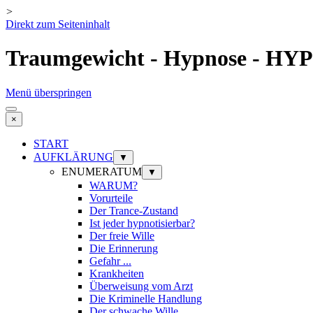
>
Direkt zum Seiteninhalt
Traumgewicht - Hypnose - H
Menü überspringen
×
START
AUFKLÄRUNG
▼
ENUMERATUM
▼
WARUM?
Vorurteile
Der Trance-Zustand
Ist jeder hypnotisierbar?
Der freie Wille
Die Erinnerung
Gefahr ...
Krankheiten
Überweisung vom Arzt
Die Kriminelle Handlung
Der schwache Wille