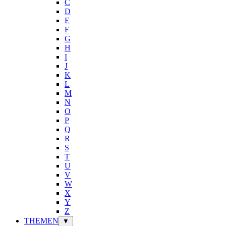
C
D
E
F
G
H
I
J
K
L
M
N
O
P
Q
R
S
T
U
V
W
X
Y
Z
THEMEN
▼