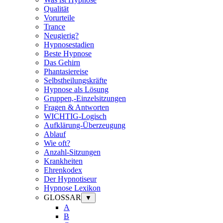
Qualität
Vorurteile
Trance
Neugierig?
Hypnosestadien
Beste Hypnose
Das Gehirn
Phantasiereise
Selbstheilungskräfte
Hypnose als Lösung
Gruppen,-Einzelsitzungen
Fragen & Antworten
WICHTIG-Logisch
Aufklärung-Überzeugung
Ablauf
Wie oft?
Anzahl-Sitzungen
Krankheiten
Ehrenkodex
Der Hypnotiseur
Hypnose Lexikon
GLOSSAR
▼
A
B