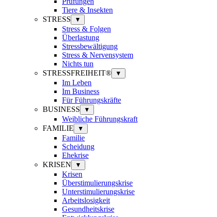
Prüfungen
Tiere & Insekten
STRESS
▼
Stress & Folgen
Überlastung
Stressbewältigung
Stress & Nervensystem
Nichts tun
STRESSFREIHEIT®
▼
Im Leben
Im Business
Für Führungskräfte
BUSINESS
▼
Weibliche Führungskraft
FAMILIE
▼
Familie
Scheidung
Ehekrise
KRISEN
▼
Krisen
Überstimulierungskrise
Unterstimulierungskrise
Arbeitslosigkeit
Gesundheitskrise