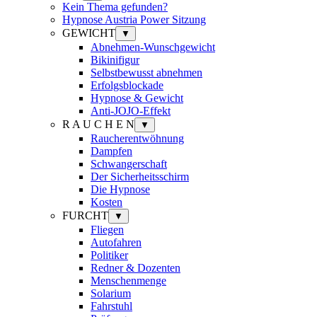
Kein Thema gefunden?
Hypnose Austria Power Sitzung
GEWICHT
▼
Abnehmen-Wunschgewicht
Bikinifigur
Selbstbewusst abnehmen
Erfolgsblockade
Hypnose & Gewicht
Anti-JOJO-Effekt
R A U C H E N
▼
Raucherentwöhnung
Dampfen
Schwangerschaft
Der Sicherheitsschirm
Die Hypnose
Kosten
FURCHT
▼
Fliegen
Autofahren
Politiker
Redner & Dozenten
Menschenmenge
Solarium
Fahrstuhl