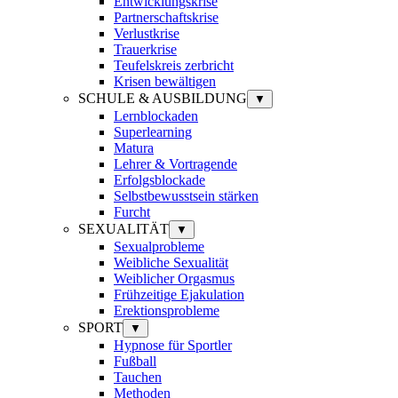
Entwicklungskrise
Partnerschaftskrise
Verlustkrise
Trauerkrise
Teufelskreis zerbricht
Krisen bewältigen
SCHULE & AUSBILDUNG
▼
Lernblockaden
Superlearning
Matura
Lehrer & Vortragende
Erfolgsblockade
Selbstbewusstsein stärken
Furcht
SEXUALITÄT
▼
Sexualprobleme
Weibliche Sexualität
Weiblicher Orgasmus
Frühzeitige Ejakulation
Erektionsprobleme
SPORT
▼
Hypnose für Sportler
Fußball
Tauchen
Methoden