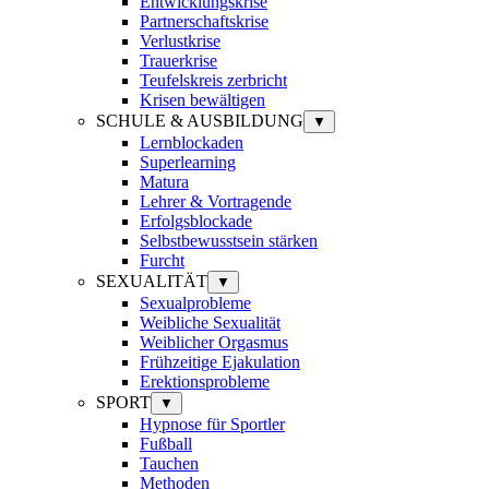
Entwicklungskrise
Partnerschaftskrise
Verlustkrise
Trauerkrise
Teufelskreis zerbricht
Krisen bewältigen
SCHULE & AUSBILDUNG
▼
Lernblockaden
Superlearning
Matura
Lehrer & Vortragende
Erfolgsblockade
Selbstbewusstsein stärken
Furcht
SEXUALITÄT
▼
Sexualprobleme
Weibliche Sexualität
Weiblicher Orgasmus
Frühzeitige Ejakulation
Erektionsprobleme
SPORT
▼
Hypnose für Sportler
Fußball
Tauchen
Methoden