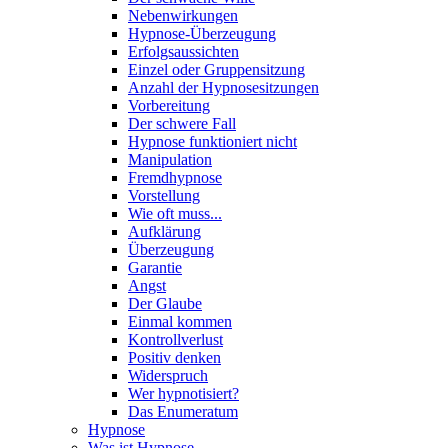
Nebenwirkungen
Hypnose-Überzeugung
Erfolgsaussichten
Einzel oder Gruppensitzung
Anzahl der Hypnosesitzungen
Vorbereitung
Der schwere Fall
Hypnose funktioniert nicht
Manipulation
Fremdhypnose
Vorstellung
Wie oft muss...
Aufklärung
Überzeugung
Garantie
Angst
Der Glaube
Einmal kommen
Kontrollverlust
Positiv denken
Widerspruch
Wer hypnotisiert?
Das Enumeratum
Hypnose
Was ist Hypnose