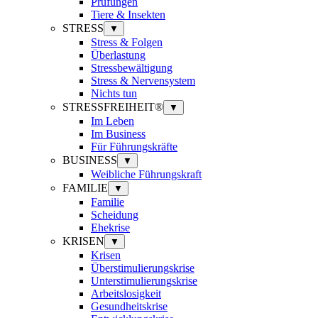
Prüfungen
Tiere & Insekten
STRESS
▼
Stress & Folgen
Überlastung
Stressbewältigung
Stress & Nervensystem
Nichts tun
STRESSFREIHEIT®
▼
Im Leben
Im Business
Für Führungskräfte
BUSINESS
▼
Weibliche Führungskraft
FAMILIE
▼
Familie
Scheidung
Ehekrise
KRISEN
▼
Krisen
Überstimulierungskrise
Unterstimulierungskrise
Arbeitslosigkeit
Gesundheitskrise