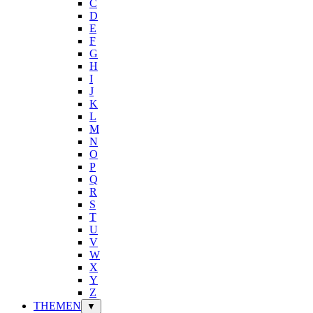
C
D
E
F
G
H
I
J
K
L
M
N
O
P
Q
R
S
T
U
V
W
X
Y
Z
THEMEN
▼