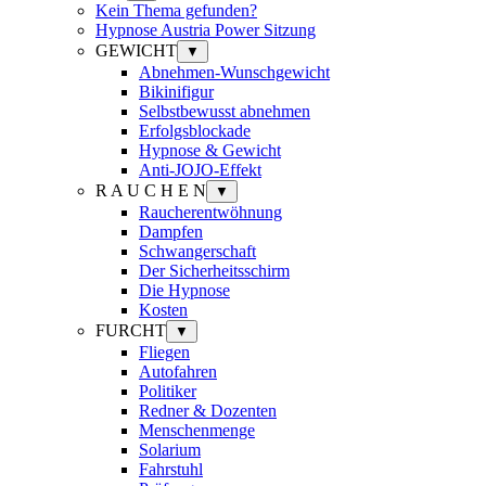
Kein Thema gefunden?
Hypnose Austria Power Sitzung
GEWICHT
▼
Abnehmen-Wunschgewicht
Bikinifigur
Selbstbewusst abnehmen
Erfolgsblockade
Hypnose & Gewicht
Anti-JOJO-Effekt
R A U C H E N
▼
Raucherentwöhnung
Dampfen
Schwangerschaft
Der Sicherheitsschirm
Die Hypnose
Kosten
FURCHT
▼
Fliegen
Autofahren
Politiker
Redner & Dozenten
Menschenmenge
Solarium
Fahrstuhl