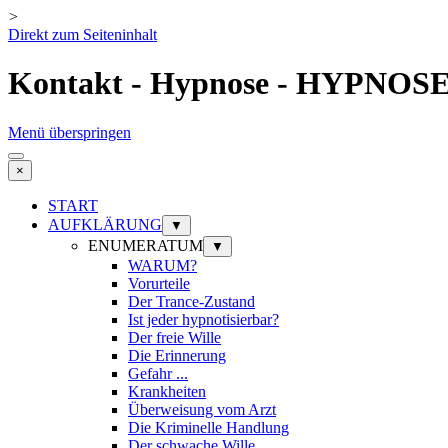
>
Direkt zum Seiteninhalt
Kontakt - Hypnose - HYPNOS
Menü überspringen
×
START
AUFKLÄRUNG
▼
ENUMERATUM
▼
WARUM?
Vorurteile
Der Trance-Zustand
Ist jeder hypnotisierbar?
Der freie Wille
Die Erinnerung
Gefahr ...
Krankheiten
Überweisung vom Arzt
Die Kriminelle Handlung
Der schwache Wille