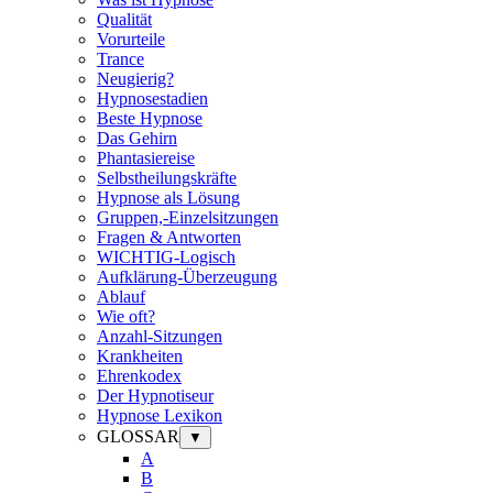
Qualität
Vorurteile
Trance
Neugierig?
Hypnosestadien
Beste Hypnose
Das Gehirn
Phantasiereise
Selbstheilungskräfte
Hypnose als Lösung
Gruppen,-Einzelsitzungen
Fragen & Antworten
WICHTIG-Logisch
Aufklärung-Überzeugung
Ablauf
Wie oft?
Anzahl-Sitzungen
Krankheiten
Ehrenkodex
Der Hypnotiseur
Hypnose Lexikon
GLOSSAR
▼
A
B