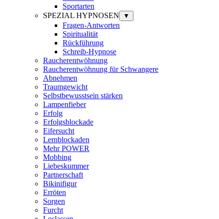
Sportarten
SPEZIAL HYPNOSEN
▼
Fragen-Antworten
Spiritualität
Rückführung
Schreib-Hypnose
Raucherentwöhnung
Raucherentwöhnung für Schwangere
Abnehmen
Traumgewicht
Selbstbewusstsein stärken
Lampenfieber
Erfolg
Erfolgsblockade
Eifersucht
Lernblockaden
Mehr POWER
Mobbing
Liebeskummer
Partnerschaft
Bikinifigur
Erröten
Sorgen
Furcht
Loslassen