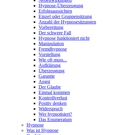
Nebenwirkungen
Hypnose-Überzeugung
Erfolgsaussichten
Einzel oder Gruppensitzung
Anzahl der Hypnosesitzungen
Vorbereitung
Der schwere Fall
Hypnose funktioniert nicht
Manipulation
Fremdhypnose
Vorstellung
Wie oft muss...
Aufklärung
Überzeugung
Garantie
Angst
Der Glaube
Einmal kommen
Kontrollverlust
Positiv denken
Widerspruch
Wer hypnotisiert?
Das Enumeratum
Hypnose
Was ist Hypnose