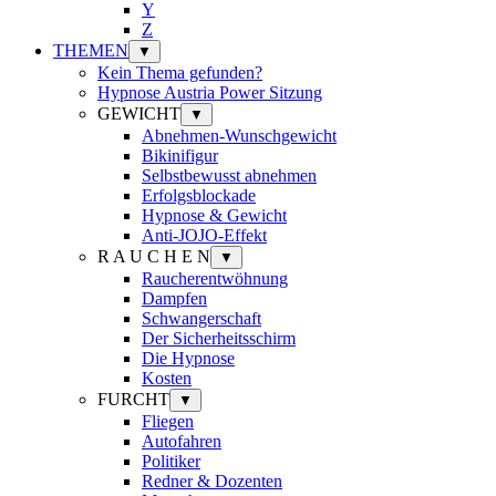
Y
Z
THEMEN
▼
Kein Thema gefunden?
Hypnose Austria Power Sitzung
GEWICHT
▼
Abnehmen-Wunschgewicht
Bikinifigur
Selbstbewusst abnehmen
Erfolgsblockade
Hypnose & Gewicht
Anti-JOJO-Effekt
R A U C H E N
▼
Raucherentwöhnung
Dampfen
Schwangerschaft
Der Sicherheitsschirm
Die Hypnose
Kosten
FURCHT
▼
Fliegen
Autofahren
Politiker
Redner & Dozenten