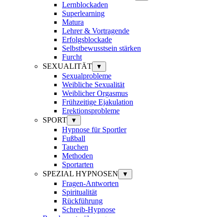
Lernblockaden
Superlearning
Matura
Lehrer & Vortragende
Erfolgsblockade
Selbstbewusstsein stärken
Furcht
SEXUALITÄT
▼
Sexualprobleme
Weibliche Sexualität
Weiblicher Orgasmus
Frühzeitige Ejakulation
Erektionsprobleme
SPORT
▼
Hypnose für Sportler
Fußball
Tauchen
Methoden
Sportarten
SPEZIAL HYPNOSEN
▼
Fragen-Antworten
Spiritualität
Rückführung
Schreib-Hypnose