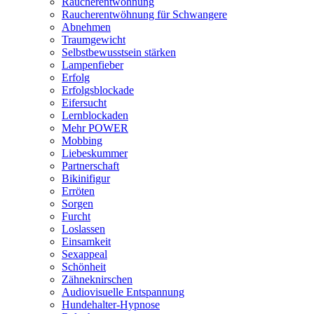
Raucherentwöhnung
Raucherentwöhnung für Schwangere
Abnehmen
Traumgewicht
Selbstbewusstsein stärken
Lampenfieber
Erfolg
Erfolgsblockade
Eifersucht
Lernblockaden
Mehr POWER
Mobbing
Liebeskummer
Partnerschaft
Bikinifigur
Erröten
Sorgen
Furcht
Loslassen
Einsamkeit
Sexappeal
Schönheit
Zähneknirschen
Audiovisuelle Entspannung
Hundehalter-Hypnose