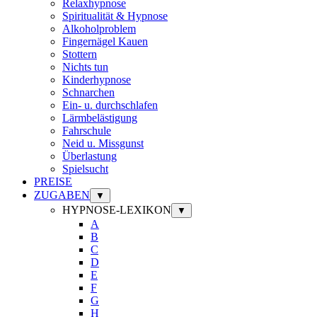
Relaxhypnose
Spiritualität & Hypnose
Alkoholproblem
Fingernägel Kauen
Stottern
Nichts tun
Kinderhypnose
Schnarchen
Ein- u. durchschlafen
Lärmbelästigung
Fahrschule
Neid u. Missgunst
Überlastung
Spielsucht
PREISE
ZUGABEN
▼
HYPNOSE-LEXIKON
▼
A
B
C
D
E
F
G
H