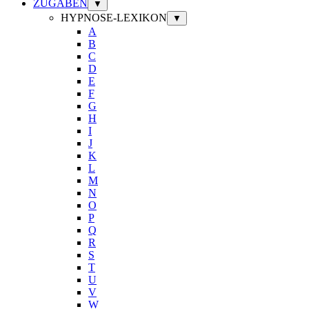
ZUGABEN
▼
HYPNOSE-LEXIKON
▼
A
B
C
D
E
F
G
H
I
J
K
L
M
N
O
P
Q
R
S
T
U
V
W