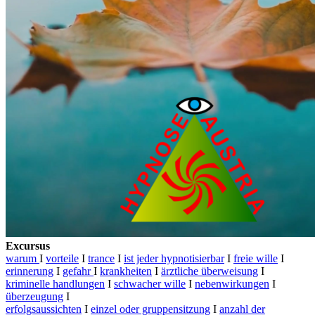
Excursus
warum
I
vorteile
I
trance
I
ist jeder hypnotisierbar
I
freie wille
I
erinnerung
I
gefahr
I
krankheiten
I
ärztliche überweisung
I
kriminelle handlungen
I
schwacher wille
I
nebenwirkungen
I
überzeugung
I
erfolgsaussichten
I
einzel oder gruppensitzung
I
anzahl der