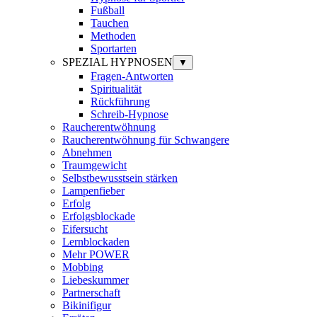
Fußball
Tauchen
Methoden
Sportarten
SPEZIAL HYPNOSEN
▼
Fragen-Antworten
Spiritualität
Rückführung
Schreib-Hypnose
Raucherentwöhnung
Raucherentwöhnung für Schwangere
Abnehmen
Traumgewicht
Selbstbewusstsein stärken
Lampenfieber
Erfolg
Erfolgsblockade
Eifersucht
Lernblockaden
Mehr POWER
Mobbing
Liebeskummer
Partnerschaft
Bikinifigur