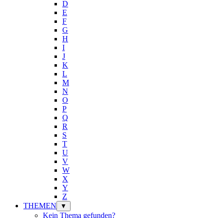
D
E
F
G
H
I
J
K
L
M
N
O
P
Q
R
S
T
U
V
W
X
Y
Z
THEMEN
▼
Kein Thema gefunden?