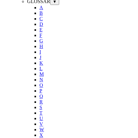
GLOSSAR
▼
A
B
C
D
E
F
G
H
I
J
K
L
M
N
O
P
Q
R
S
T
U
V
W
X