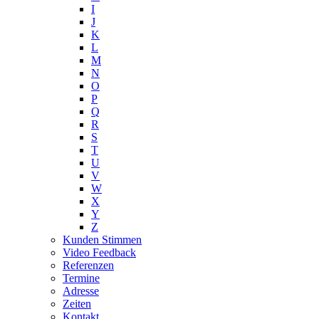
I
J
K
L
M
N
O
P
Q
R
S
T
U
V
W
X
Y
Z
Kunden Stimmen
Video Feedback
Referenzen
Termine
Adresse
Zeiten
Kontakt