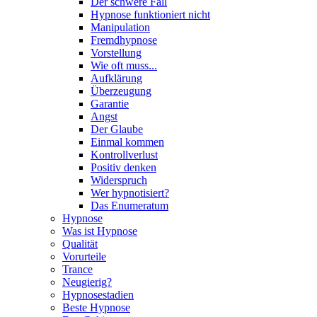
Der schwere Fall
Hypnose funktioniert nicht
Manipulation
Fremdhypnose
Vorstellung
Wie oft muss...
Aufklärung
Überzeugung
Garantie
Angst
Der Glaube
Einmal kommen
Kontrollverlust
Positiv denken
Widerspruch
Wer hypnotisiert?
Das Enumeratum
Hypnose
Was ist Hypnose
Qualität
Vorurteile
Trance
Neugierig?
Hypnosestadien
Beste Hypnose