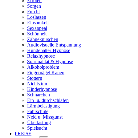
Erröten
Sorgen
Furcht
Loslassen
Einsamkeit
Sexappeal
Schönheit
Zähneknirschen
Audiovisuelle Entspannung
Hundehalter-Hypnose
Relaxhypnose
Spiritualität & Hypnose
Alkoholproblem
Fingernägel Kauen
Stottern
Nichts tun
Kinderhypnose
Schnarchen
Ein- u. durchschlafen
Lärmbelästigung
Fahrschule
Neid u. Missgunst
Überlastung
Spielsucht
PREISE