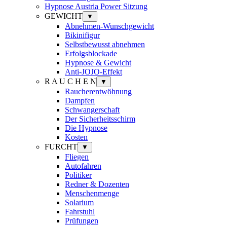
Hypnose Austria Power Sitzung
GEWICHT
▼
Abnehmen-Wunschgewicht
Bikinifigur
Selbstbewusst abnehmen
Erfolgsblockade
Hypnose & Gewicht
Anti-JOJO-Effekt
R A U C H E N
▼
Raucherentwöhnung
Dampfen
Schwangerschaft
Der Sicherheitsschirm
Die Hypnose
Kosten
FURCHT
▼
Fliegen
Autofahren
Politiker
Redner & Dozenten
Menschenmenge
Solarium
Fahrstuhl
Prüfungen