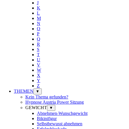
J
K
L
M
N
O
P
Q
R
S
T
U
V
W
X
Y
Z
THEMEN
▼
Kein Thema gefunden?
Hypnose Austria Power Sitzung
GEWICHT
▼
Abnehmen-Wunschgewicht
Bikinifigur
Selbstbewusst abnehmen
Erfolgsblockade