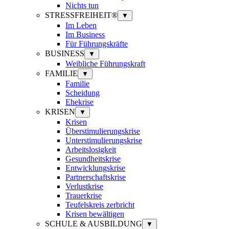
Nichts tun
STRESSFREIHEIT®
▼
Im Leben
Im Business
Für Führungskräfte
BUSINESS
▼
Weibliche Führungskraft
FAMILIE
▼
Familie
Scheidung
Ehekrise
KRISEN
▼
Krisen
Überstimulierungskrise
Unterstimulierungskrise
Arbeitslosigkeit
Gesundheitskrise
Entwicklungskrise
Partnerschaftskrise
Verlustkrise
Trauerkrise
Teufelskreis zerbricht
Krisen bewältigen
SCHULE & AUSBILDUNG
▼