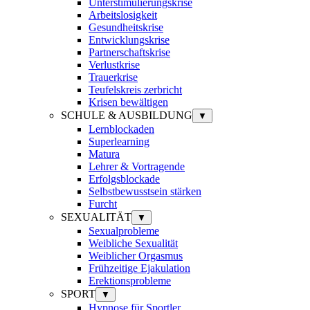
Unterstimulierungskrise
Arbeitslosigkeit
Gesundheitskrise
Entwicklungskrise
Partnerschaftskrise
Verlustkrise
Trauerkrise
Teufelskreis zerbricht
Krisen bewältigen
SCHULE & AUSBILDUNG
▼
Lernblockaden
Superlearning
Matura
Lehrer & Vortragende
Erfolgsblockade
Selbstbewusstsein stärken
Furcht
SEXUALITÄT
▼
Sexualprobleme
Weibliche Sexualität
Weiblicher Orgasmus
Frühzeitige Ejakulation
Erektionsprobleme
SPORT
▼
Hypnose für Sportler