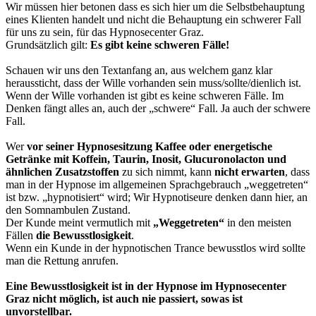
Wir müssen hier betonen dass es sich hier um die Selbstbehauptung
eines Klienten handelt und nicht die Behauptung ein schwerer Fall
für uns zu sein, für das Hypnosecenter Graz.
Grundsätzlich gilt:
Es gibt keine schweren Fälle!
Schauen wir uns den Textanfang an, aus welchem ganz klar
heraussticht, dass der Wille vorhanden sein muss/sollte/dienlich ist.
Wenn der Wille vorhanden ist gibt es keine schweren Fälle. Im
Denken fängt alles an, auch der „schwere“ Fall. Ja auch der schwere
Fall.
Wer
vor seiner Hypnosesitzung Kaffee oder energetische
Getränke mit Koffein, Taurin, Inosit, Glucuronolacton und
ähnlichen Zusatzstoffen
zu sich nimmt, kann
nicht erwarten
, dass
man in der Hypnose im allgemeinen Sprachgebrauch „weggetreten“
ist bzw. „hypnotisiert“ wird; Wir Hypnotiseure denken dann hier, an
den Somnambulen Zustand.
Der Kunde meint vermutlich mit
„Weggetreten“
in den meisten
Fällen
die Bewusstlosigkeit
.
Wenn ein Kunde in der hypnotischen Trance bewusstlos wird sollte
man die Rettung anrufen.
Eine Bewusstlosigkeit ist in der Hypnose im Hypnosecenter
Graz nicht möglich, ist auch nie passiert, sowas ist
unvorstellbar.