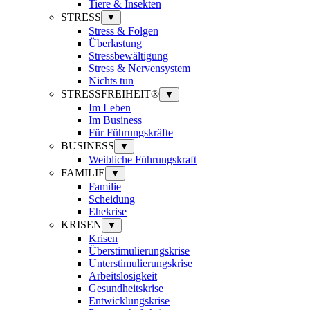
Tiere & Insekten
STRESS
▼
Stress & Folgen
Überlastung
Stressbewältigung
Stress & Nervensystem
Nichts tun
STRESSFREIHEIT®
▼
Im Leben
Im Business
Für Führungskräfte
BUSINESS
▼
Weibliche Führungskraft
FAMILIE
▼
Familie
Scheidung
Ehekrise
KRISEN
▼
Krisen
Überstimulierungskrise
Unterstimulierungskrise
Arbeitslosigkeit
Gesundheitskrise
Entwicklungskrise