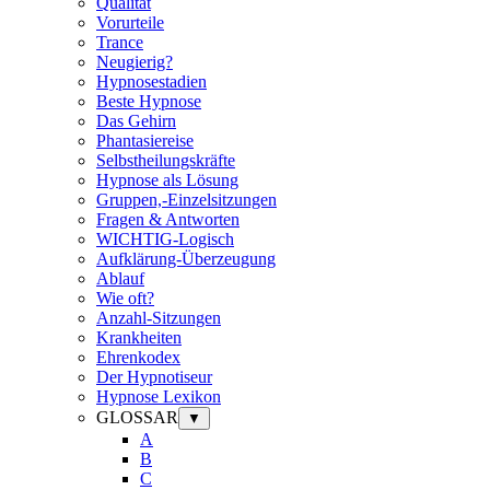
Qualität
Vorurteile
Trance
Neugierig?
Hypnosestadien
Beste Hypnose
Das Gehirn
Phantasiereise
Selbstheilungskräfte
Hypnose als Lösung
Gruppen,-Einzelsitzungen
Fragen & Antworten
WICHTIG-Logisch
Aufklärung-Überzeugung
Ablauf
Wie oft?
Anzahl-Sitzungen
Krankheiten
Ehrenkodex
Der Hypnotiseur
Hypnose Lexikon
GLOSSAR
▼
A
B
C