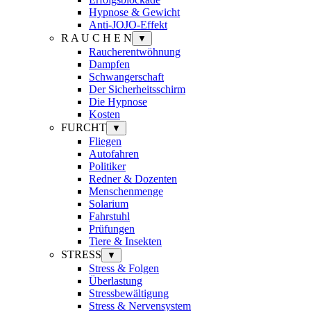
Hypnose & Gewicht
Anti-JOJO-Effekt
R A U C H E N
▼
Raucherentwöhnung
Dampfen
Schwangerschaft
Der Sicherheitsschirm
Die Hypnose
Kosten
FURCHT
▼
Fliegen
Autofahren
Politiker
Redner & Dozenten
Menschenmenge
Solarium
Fahrstuhl
Prüfungen
Tiere & Insekten
STRESS
▼
Stress & Folgen
Überlastung
Stressbewältigung
Stress & Nervensystem