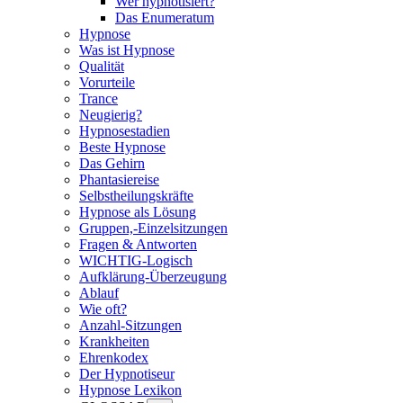
Wer hypnotisiert?
Das Enumeratum
Hypnose
Was ist Hypnose
Qualität
Vorurteile
Trance
Neugierig?
Hypnosestadien
Beste Hypnose
Das Gehirn
Phantasiereise
Selbstheilungskräfte
Hypnose als Lösung
Gruppen,-Einzelsitzungen
Fragen & Antworten
WICHTIG-Logisch
Aufklärung-Überzeugung
Ablauf
Wie oft?
Anzahl-Sitzungen
Krankheiten
Ehrenkodex
Der Hypnotiseur
Hypnose Lexikon