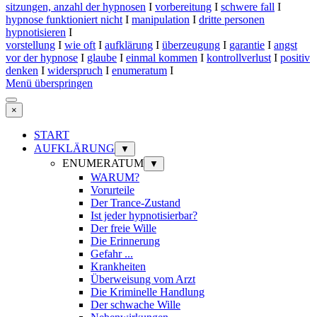
sitzungen, anzahl der hypnosen
I
vorbereitung
I
schwere fall
I
hypnose funktioniert nicht
I
manipulation
I
dritte personen
hypnotisieren
I
vorstellung
I
wie oft
I
aufklärung
I
überzeugung
I
garantie
I
angst
vor der hypnose
I
glaube
I
einmal kommen
I
kontrollverlust
I
positiv
denken
I
widerspruch
I
enumeratum
I
Menü überspringen
×
START
AUFKLÄRUNG
▼
ENUMERATUM
▼
WARUM?
Vorurteile
Der Trance-Zustand
Ist jeder hypnotisierbar?
Der freie Wille
Die Erinnerung
Gefahr ...
Krankheiten
Überweisung vom Arzt
Die Kriminelle Handlung
Der schwache Wille