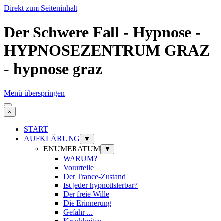
Direkt zum Seiteninhalt
Der Schwere Fall - Hypnose -
HYPNOSEZENTRUM GRAZ
- hypnose graz
Menü überspringen
×
START
AUFKLÄRUNG
▼
ENUMERATUM
▼
WARUM?
Vorurteile
Der Trance-Zustand
Ist jeder hypnotisierbar?
Der freie Wille
Die Erinnerung
Gefahr ...
Krankheiten