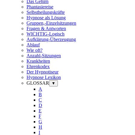
Das Gehirn
Phantasiereise
Selbstheilungskräfte
Hypnose als Lösung
Gruppen,-Einzelsitzungen
Fragen & Antworten
WICHTIG-Logisch
Aufklärung-Überzeugung
Ablauf
Wie oft?
Anzahl-Sitzungen
Krankheiten
Ehrenkodex
Der Hypnotiseur
Hypnose Lexikon
GLOSSAR
▼
A
B
C
D
E
F
G
H
I