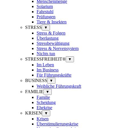
Menschenmenge
Solarium
Fahrstuhl
Prüfungen
Tiere & Insekten
STRESS
▼
Stress & Folgen
Überlastung
Stressbewältigung
Stress & Nervensystem
Nichts tun
STRESSFREIHEIT®
▼
Im Leben
Im Business
Für Führungskräfte
BUSINESS
▼
Weibliche Führungskraft
FAMILIE
▼
Familie
Scheidung
Ehekrise
KRISEN
▼
Krisen
Überstimulierungskrise