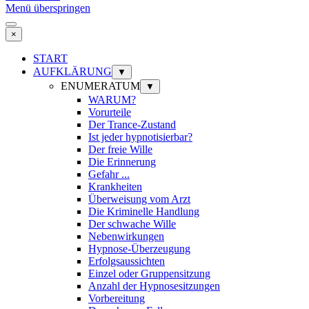
Menü überspringen
×
START
AUFKLÄRUNG
▼
ENUMERATUM
▼
WARUM?
Vorurteile
Der Trance-Zustand
Ist jeder hypnotisierbar?
Der freie Wille
Die Erinnerung
Gefahr ...
Krankheiten
Überweisung vom Arzt
Die Kriminelle Handlung
Der schwache Wille
Nebenwirkungen
Hypnose-Überzeugung
Erfolgsaussichten
Einzel oder Gruppensitzung
Anzahl der Hypnosesitzungen
Vorbereitung