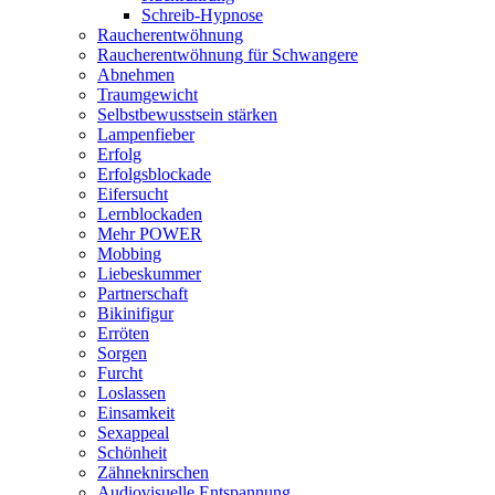
Schreib-Hypnose
Raucherentwöhnung
Raucherentwöhnung für Schwangere
Abnehmen
Traumgewicht
Selbstbewusstsein stärken
Lampenfieber
Erfolg
Erfolgsblockade
Eifersucht
Lernblockaden
Mehr POWER
Mobbing
Liebeskummer
Partnerschaft
Bikinifigur
Erröten
Sorgen
Furcht
Loslassen
Einsamkeit
Sexappeal
Schönheit
Zähneknirschen
Audiovisuelle Entspannung