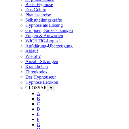
Beste Hypnose
Das Gehirn
Phantasiereise
Selbstheilungskräfte
Hypnose als Lösung
Gruppen,-Einzelsitzungen
Fragen & Antworten
WICHTIG-Logisch
Aufklärung-Überzeugung
Ablauf
Wie oft?
Anzahl-Sitzungen
Krankheiten
Ehrenkodex
Der Hypnotiseur
Hypnose Lexikon
GLOSSAR
▼
A
B
C
D
E
F
G