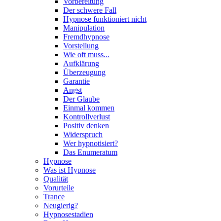
Vorbereitung
Der schwere Fall
Hypnose funktioniert nicht
Manipulation
Fremdhypnose
Vorstellung
Wie oft muss...
Aufklärung
Überzeugung
Garantie
Angst
Der Glaube
Einmal kommen
Kontrollverlust
Positiv denken
Widerspruch
Wer hypnotisiert?
Das Enumeratum
Hypnose
Was ist Hypnose
Qualität
Vorurteile
Trance
Neugierig?
Hypnosestadien