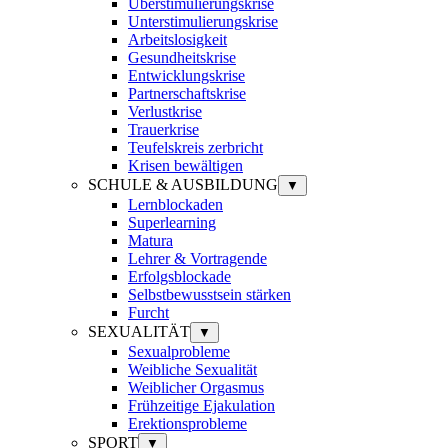
Überstimulierungskrise
Unterstimulierungskrise
Arbeitslosigkeit
Gesundheitskrise
Entwicklungskrise
Partnerschaftskrise
Verlustkrise
Trauerkrise
Teufelskreis zerbricht
Krisen bewältigen
SCHULE & AUSBILDUNG
▼
Lernblockaden
Superlearning
Matura
Lehrer & Vortragende
Erfolgsblockade
Selbstbewusstsein stärken
Furcht
SEXUALITÄT
▼
Sexualprobleme
Weibliche Sexualität
Weiblicher Orgasmus
Frühzeitige Ejakulation
Erektionsprobleme
SPORT
▼