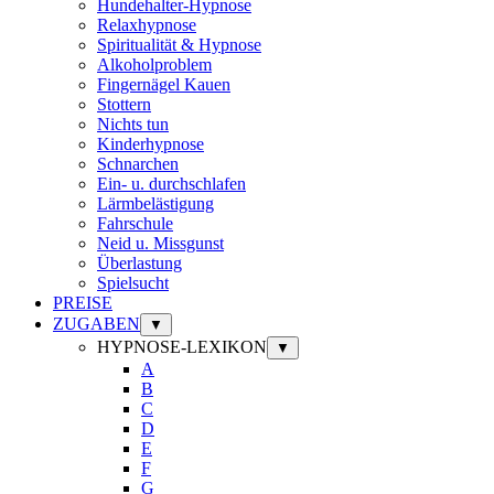
Hundehalter-Hypnose
Relaxhypnose
Spiritualität & Hypnose
Alkoholproblem
Fingernägel Kauen
Stottern
Nichts tun
Kinderhypnose
Schnarchen
Ein- u. durchschlafen
Lärmbelästigung
Fahrschule
Neid u. Missgunst
Überlastung
Spielsucht
PREISE
ZUGABEN
▼
HYPNOSE-LEXIKON
▼
A
B
C
D
E
F
G