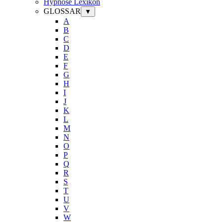
Hypnose Lexikon
GLOSSAR
▼
A
B
C
D
E
F
G
H
I
J
K
L
M
N
O
P
Q
R
S
T
U
V
W