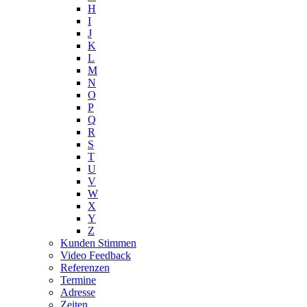
H
I
J
K
L
M
N
O
P
Q
R
S
T
U
V
W
X
Y
Z
Kunden Stimmen
Video Feedback
Referenzen
Termine
Adresse
Zeiten