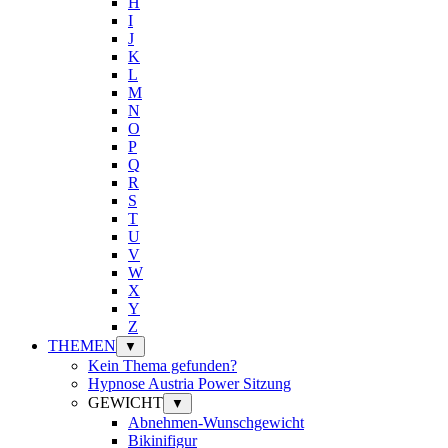
H
I
J
K
L
M
N
O
P
Q
R
S
T
U
V
W
X
Y
Z
THEMEN
▼
Kein Thema gefunden?
Hypnose Austria Power Sitzung
GEWICHT
▼
Abnehmen-Wunschgewicht
Bikinifigur