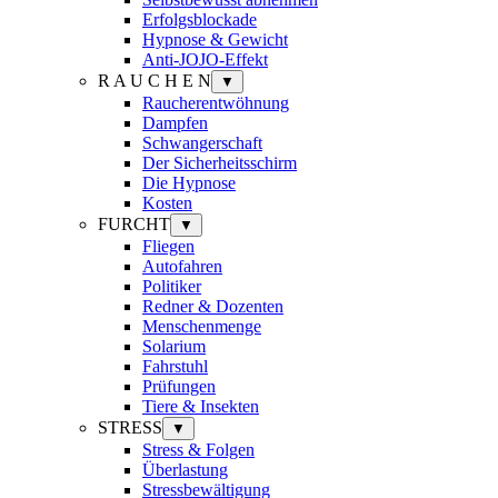
Erfolgsblockade
Hypnose & Gewicht
Anti-JOJO-Effekt
R A U C H E N
▼
Raucherentwöhnung
Dampfen
Schwangerschaft
Der Sicherheitsschirm
Die Hypnose
Kosten
FURCHT
▼
Fliegen
Autofahren
Politiker
Redner & Dozenten
Menschenmenge
Solarium
Fahrstuhl
Prüfungen
Tiere & Insekten
STRESS
▼
Stress & Folgen
Überlastung
Stressbewältigung