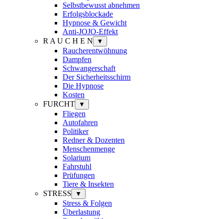
Selbstbewusst abnehmen
Erfolgsblockade
Hypnose & Gewicht
Anti-JOJO-Effekt
R A U C H E N
▼
Raucherentwöhnung
Dampfen
Schwangerschaft
Der Sicherheitsschirm
Die Hypnose
Kosten
FURCHT
▼
Fliegen
Autofahren
Politiker
Redner & Dozenten
Menschenmenge
Solarium
Fahrstuhl
Prüfungen
Tiere & Insekten
STRESS
▼
Stress & Folgen
Überlastung