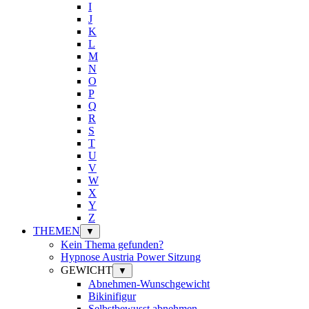
I
J
K
L
M
N
O
P
Q
R
S
T
U
V
W
X
Y
Z
THEMEN
▼
Kein Thema gefunden?
Hypnose Austria Power Sitzung
GEWICHT
▼
Abnehmen-Wunschgewicht
Bikinifigur
Selbstbewusst abnehmen