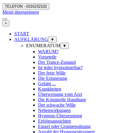
TELEFON - 0316232102
Menü überspringen
×
START
AUFKLÄRUNG
▼
ENUMERATUM
▼
WARUM?
Vorurteile
Der Trance-Zustand
Ist jeder hypnotisierbar?
Der freie Wille
Die Erinnerung
Gefahr ...
Krankheiten
Überweisung vom Arzt
Die Kriminelle Handlung
Der schwache Wille
Nebenwirkungen
Hypnose-Überzeugung
Erfolgsaussichten
Einzel oder Gruppensitzung
Anzahl der Hypnosesitzungen