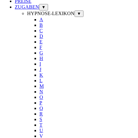
PREISE
ZUGABEN
▼
HYPNOSE-LEXIKON
▼
A
B
C
D
E
F
G
H
I
J
K
L
M
N
O
P
Q
R
S
T
U
V