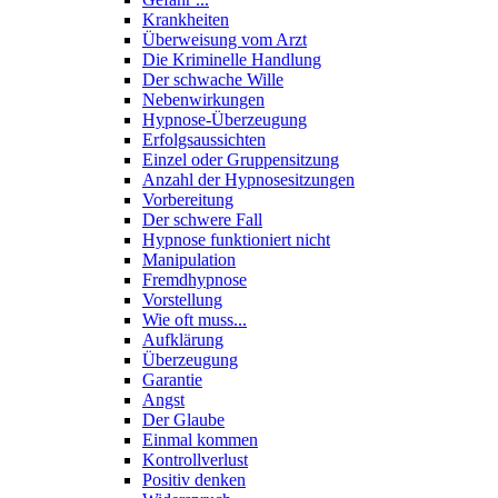
Krankheiten
Überweisung vom Arzt
Die Kriminelle Handlung
Der schwache Wille
Nebenwirkungen
Hypnose-Überzeugung
Erfolgsaussichten
Einzel oder Gruppensitzung
Anzahl der Hypnosesitzungen
Vorbereitung
Der schwere Fall
Hypnose funktioniert nicht
Manipulation
Fremdhypnose
Vorstellung
Wie oft muss...
Aufklärung
Überzeugung
Garantie
Angst
Der Glaube
Einmal kommen
Kontrollverlust
Positiv denken