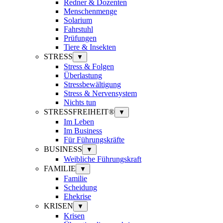
Redner & Dozenten
Menschenmenge
Solarium
Fahrstuhl
Prüfungen
Tiere & Insekten
STRESS
▼
Stress & Folgen
Überlastung
Stressbewältigung
Stress & Nervensystem
Nichts tun
STRESSFREIHEIT®
▼
Im Leben
Im Business
Für Führungskräfte
BUSINESS
▼
Weibliche Führungskraft
FAMILIE
▼
Familie
Scheidung
Ehekrise
KRISEN
▼
Krisen