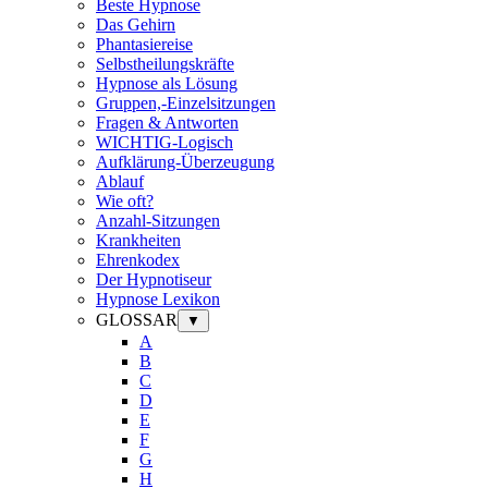
Beste Hypnose
Das Gehirn
Phantasiereise
Selbstheilungskräfte
Hypnose als Lösung
Gruppen,-Einzelsitzungen
Fragen & Antworten
WICHTIG-Logisch
Aufklärung-Überzeugung
Ablauf
Wie oft?
Anzahl-Sitzungen
Krankheiten
Ehrenkodex
Der Hypnotiseur
Hypnose Lexikon
GLOSSAR
▼
A
B
C
D
E
F
G
H