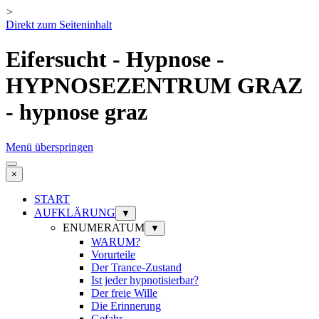
>
Direkt zum Seiteninhalt
Eifersucht - Hypnose -
HYPNOSEZENTRUM GRAZ
- hypnose graz
Menü überspringen
×
START
AUFKLÄRUNG
▼
ENUMERATUM
▼
WARUM?
Vorurteile
Der Trance-Zustand
Ist jeder hypnotisierbar?
Der freie Wille
Die Erinnerung
Gefahr ...