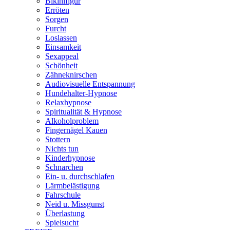
Bikinifigur
Erröten
Sorgen
Furcht
Loslassen
Einsamkeit
Sexappeal
Schönheit
Zähneknirschen
Audiovisuelle Entspannung
Hundehalter-Hypnose
Relaxhypnose
Spiritualität & Hypnose
Alkoholproblem
Fingernägel Kauen
Stottern
Nichts tun
Kinderhypnose
Schnarchen
Ein- u. durchschlafen
Lärmbelästigung
Fahrschule
Neid u. Missgunst
Überlastung
Spielsucht