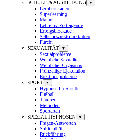
SCHULE & AUSBILDUNG
▼
Lernblockaden
Superlearning
Matura
Lehrer & Vortragende
Erfolgsblockade
Selbstbewusstsein stärken
Furcht
SEXUALITÄT
▼
Sexualprobleme
Weibliche Sexualität
Weiblicher Orgasmus
Frühzeitige Ejakulation
Erektionsprobleme
SPORT
▼
Hypnose für Sportler
Fußball
Tauchen
Methoden
Sportarten
SPEZIAL HYPNOSEN
▼
Fragen-Antworten
Spiritualität
Rückführung