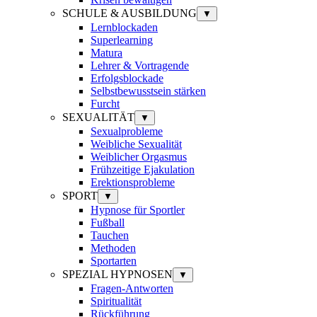
SCHULE & AUSBILDUNG
▼
Lernblockaden
Superlearning
Matura
Lehrer & Vortragende
Erfolgsblockade
Selbstbewusstsein stärken
Furcht
SEXUALITÄT
▼
Sexualprobleme
Weibliche Sexualität
Weiblicher Orgasmus
Frühzeitige Ejakulation
Erektionsprobleme
SPORT
▼
Hypnose für Sportler
Fußball
Tauchen
Methoden
Sportarten
SPEZIAL HYPNOSEN
▼
Fragen-Antworten
Spiritualität
Rückführung