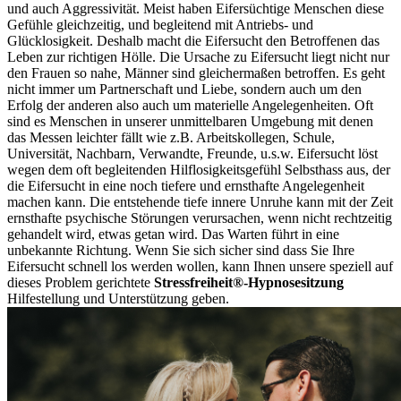
und auch Aggressivität. Meist haben Eifersüchtige Menschen diese
Gefühle gleichzeitig, und begleitend mit Antriebs- und
Glücklosigkeit. Deshalb macht die Eifersucht den Betroffenen das
Leben zur richtigen Hölle. Die Ursache zu Eifersucht liegt nicht nur
den Frauen so nahe, Männer sind gleichermaßen betroffen. Es geht
nicht immer um Partnerschaft und Liebe, sondern auch um den
Erfolg der anderen also auch um materielle Angelegenheiten. Oft
sind es Menschen in unserer unmittelbaren Umgebung mit denen
das Messen leichter fällt wie z.B. Arbeitskollegen, Schule,
Universität, Nachbarn, Verwandte, Freunde, u.s.w. Eifersucht löst
wegen dem oft begleitenden Hilflosigkeitsgefühl Selbsthass aus, der
die Eifersucht in eine noch tiefere und ernsthafte Angelegenheit
machen kann. Die entstehende tiefe innere Unruhe kann mit der Zeit
ernsthafte psychische Störungen verursachen, wenn nicht rechtzeitig
gehandelt wird, etwas getan wird. Das Warten führt in eine
unbekannte Richtung. Wenn Sie sich sicher sind dass Sie Ihre
Eifersucht schnell los werden wollen, kann Ihnen unsere speziell auf
dieses Problem gerichtete
Stressfreiheit
®-Hypnosesitzung
Hilfestellung und Unterstützung geben.