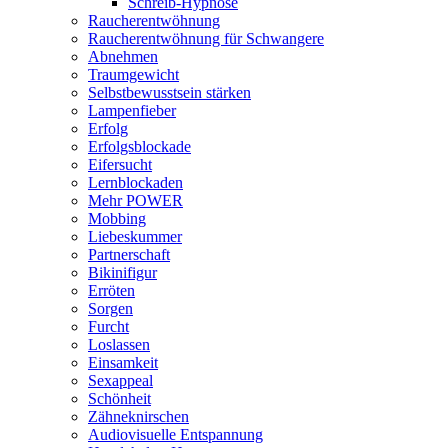
Schreib-Hypnose
Raucherentwöhnung
Raucherentwöhnung für Schwangere
Abnehmen
Traumgewicht
Selbstbewusstsein stärken
Lampenfieber
Erfolg
Erfolgsblockade
Eifersucht
Lernblockaden
Mehr POWER
Mobbing
Liebeskummer
Partnerschaft
Bikinifigur
Erröten
Sorgen
Furcht
Loslassen
Einsamkeit
Sexappeal
Schönheit
Zähneknirschen
Audiovisuelle Entspannung