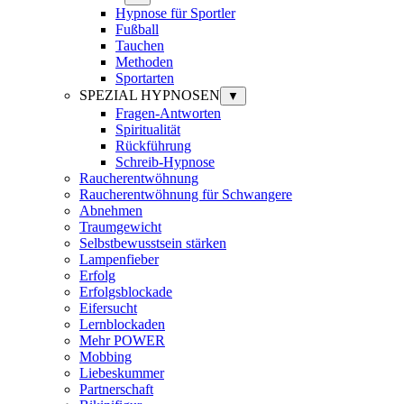
Hypnose für Sportler
Fußball
Tauchen
Methoden
Sportarten
SPEZIAL HYPNOSEN
▼
Fragen-Antworten
Spiritualität
Rückführung
Schreib-Hypnose
Raucherentwöhnung
Raucherentwöhnung für Schwangere
Abnehmen
Traumgewicht
Selbstbewusstsein stärken
Lampenfieber
Erfolg
Erfolgsblockade
Eifersucht
Lernblockaden
Mehr POWER
Mobbing
Liebeskummer
Partnerschaft