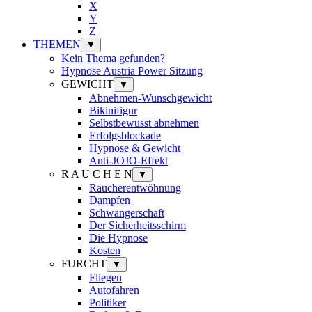
X
Y
Z
THEMEN
▼
Kein Thema gefunden?
Hypnose Austria Power Sitzung
GEWICHT
▼
Abnehmen-Wunschgewicht
Bikinifigur
Selbstbewusst abnehmen
Erfolgsblockade
Hypnose & Gewicht
Anti-JOJO-Effekt
R A U C H E N
▼
Raucherentwöhnung
Dampfen
Schwangerschaft
Der Sicherheitsschirm
Die Hypnose
Kosten
FURCHT
▼
Fliegen
Autofahren
Politiker