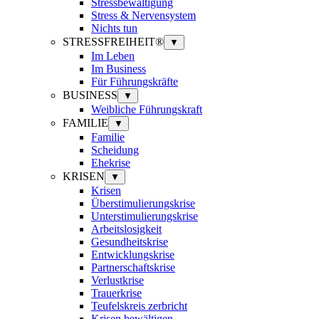
Stressbewältigung
Stress & Nervensystem
Nichts tun
STRESSFREIHEIT®
▼
Im Leben
Im Business
Für Führungskräfte
BUSINESS
▼
Weibliche Führungskraft
FAMILIE
▼
Familie
Scheidung
Ehekrise
KRISEN
▼
Krisen
Überstimulierungskrise
Unterstimulierungskrise
Arbeitslosigkeit
Gesundheitskrise
Entwicklungskrise
Partnerschaftskrise
Verlustkrise
Trauerkrise
Teufelskreis zerbricht
Krisen bewältigen