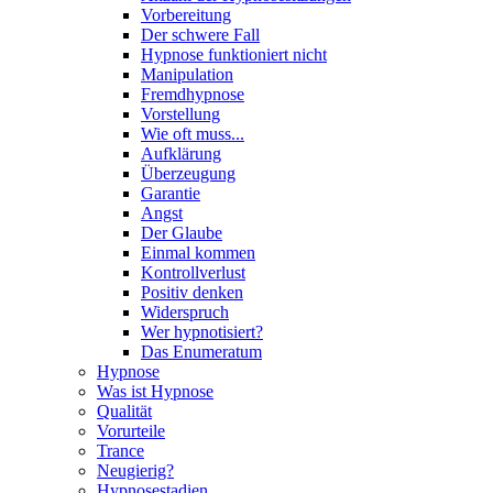
Vorbereitung
Der schwere Fall
Hypnose funktioniert nicht
Manipulation
Fremdhypnose
Vorstellung
Wie oft muss...
Aufklärung
Überzeugung
Garantie
Angst
Der Glaube
Einmal kommen
Kontrollverlust
Positiv denken
Widerspruch
Wer hypnotisiert?
Das Enumeratum
Hypnose
Was ist Hypnose
Qualität
Vorurteile
Trance
Neugierig?
Hypnosestadien