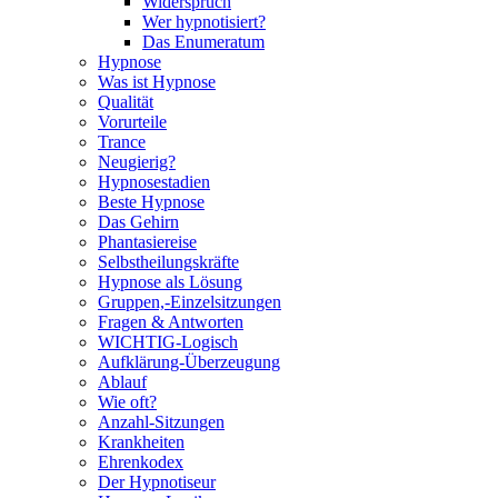
Widerspruch
Wer hypnotisiert?
Das Enumeratum
Hypnose
Was ist Hypnose
Qualität
Vorurteile
Trance
Neugierig?
Hypnosestadien
Beste Hypnose
Das Gehirn
Phantasiereise
Selbstheilungskräfte
Hypnose als Lösung
Gruppen,-Einzelsitzungen
Fragen & Antworten
WICHTIG-Logisch
Aufklärung-Überzeugung
Ablauf
Wie oft?
Anzahl-Sitzungen
Krankheiten
Ehrenkodex
Der Hypnotiseur