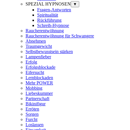
SPEZIAL HYPNOSEN
▼
Fragen-Antworten
Spiritualität
Rückführung
Schreib-Hypnose
Raucherentwöhnung
Raucherentwöhnung für Schwangere
Abnehmen
Traumgewicht
Selbstbewusstsein stärken
Lampenfieber
Erfolg
Erfolgsblockade
Eifersucht
Lernblockaden
Mehr POWER
Mobbing
Liebeskummer
Partnerschaft
Bikinifigur
Erröten
Sorgen
Furcht
Loslassen
Einsamkeit