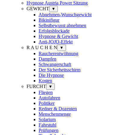
Hypnose Austria Power Sitzung
GEWICHT
▼
Abnehmen-Wunschgewicht
Bikinifigur
Selbstbewusst abnehmen
Erfolgsblockade
Hypnose & Gewicht
Anti-JOJO-Effekt
R A U C H E N
▼
Raucherentwöhnung
Dampfen
Schwangerschaft
Der Sicherheitsschirm
Die Hypnose
Kosten
FURCHT
▼
Fliegen
Autofahren
Politiker
Redner & Dozenten
Menschenmenge
Solarium
Fahrstuhl
Prüfungen