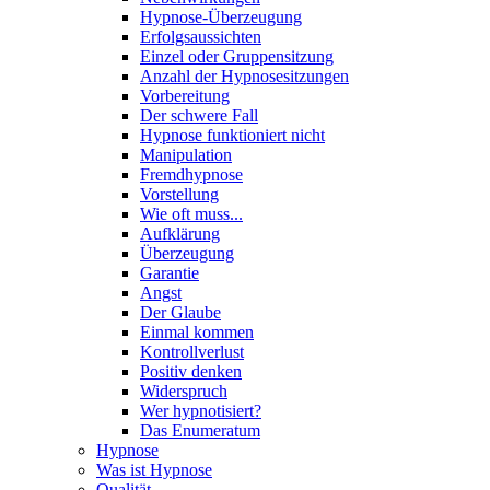
Hypnose-Überzeugung
Erfolgsaussichten
Einzel oder Gruppensitzung
Anzahl der Hypnosesitzungen
Vorbereitung
Der schwere Fall
Hypnose funktioniert nicht
Manipulation
Fremdhypnose
Vorstellung
Wie oft muss...
Aufklärung
Überzeugung
Garantie
Angst
Der Glaube
Einmal kommen
Kontrollverlust
Positiv denken
Widerspruch
Wer hypnotisiert?
Das Enumeratum
Hypnose
Was ist Hypnose
Qualität