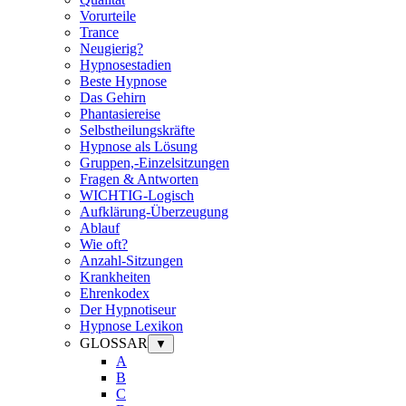
Vorurteile
Trance
Neugierig?
Hypnosestadien
Beste Hypnose
Das Gehirn
Phantasiereise
Selbstheilungskräfte
Hypnose als Lösung
Gruppen,-Einzelsitzungen
Fragen & Antworten
WICHTIG-Logisch
Aufklärung-Überzeugung
Ablauf
Wie oft?
Anzahl-Sitzungen
Krankheiten
Ehrenkodex
Der Hypnotiseur
Hypnose Lexikon
GLOSSAR
▼
A
B
C