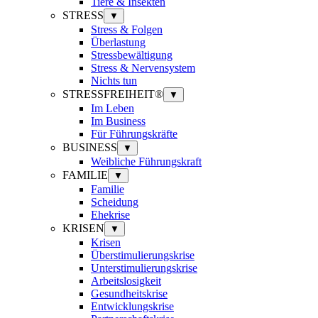
Tiere & Insekten
STRESS
▼
Stress & Folgen
Überlastung
Stressbewältigung
Stress & Nervensystem
Nichts tun
STRESSFREIHEIT®
▼
Im Leben
Im Business
Für Führungskräfte
BUSINESS
▼
Weibliche Führungskraft
FAMILIE
▼
Familie
Scheidung
Ehekrise
KRISEN
▼
Krisen
Überstimulierungskrise
Unterstimulierungskrise
Arbeitslosigkeit
Gesundheitskrise
Entwicklungskrise