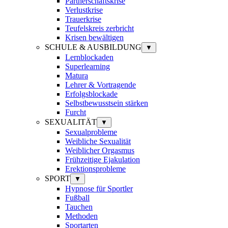
Partnerschaftskrise
Verlustkrise
Trauerkrise
Teufelskreis zerbricht
Krisen bewältigen
SCHULE & AUSBILDUNG
▼
Lernblockaden
Superlearning
Matura
Lehrer & Vortragende
Erfolgsblockade
Selbstbewusstsein stärken
Furcht
SEXUALITÄT
▼
Sexualprobleme
Weibliche Sexualität
Weiblicher Orgasmus
Frühzeitige Ejakulation
Erektionsprobleme
SPORT
▼
Hypnose für Sportler
Fußball
Tauchen
Methoden
Sportarten