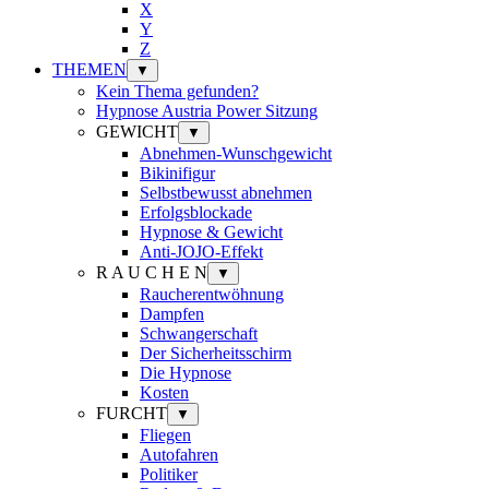
X
Y
Z
THEMEN
▼
Kein Thema gefunden?
Hypnose Austria Power Sitzung
GEWICHT
▼
Abnehmen-Wunschgewicht
Bikinifigur
Selbstbewusst abnehmen
Erfolgsblockade
Hypnose & Gewicht
Anti-JOJO-Effekt
R A U C H E N
▼
Raucherentwöhnung
Dampfen
Schwangerschaft
Der Sicherheitsschirm
Die Hypnose
Kosten
FURCHT
▼
Fliegen
Autofahren
Politiker