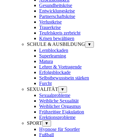
Gesundheitskrise
Entwicklungskrise
Partnerschaftskrise
Verlustkrise
Trauerkrise
Teufelskreis zerbricht
Krisen bewältigen
SCHULE & AUSBILDUNG
▼
Lernblockaden
Superlearning
Matura
Lehrer & Vortragende
Erfolgsblockade
Selbstbewusstsein stärken
Furcht
SEXUALITÄT
▼
Sexualprobleme
Weibliche Sexualität
Weiblicher Orgasmus
Frühzeitige Ejakulation
Erektionsprobleme
SPORT
▼
Hypnose für Sportler
Fußball