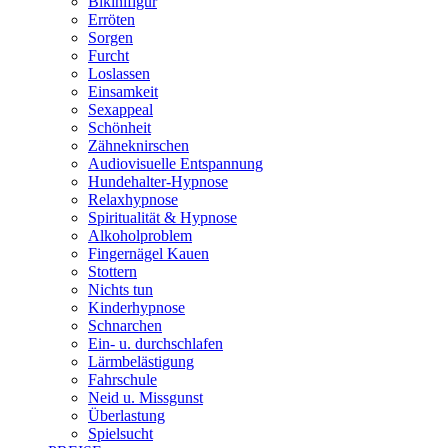
Bikinifigur
Erröten
Sorgen
Furcht
Loslassen
Einsamkeit
Sexappeal
Schönheit
Zähneknirschen
Audiovisuelle Entspannung
Hundehalter-Hypnose
Relaxhypnose
Spiritualität & Hypnose
Alkoholproblem
Fingernägel Kauen
Stottern
Nichts tun
Kinderhypnose
Schnarchen
Ein- u. durchschlafen
Lärmbelästigung
Fahrschule
Neid u. Missgunst
Überlastung
Spielsucht