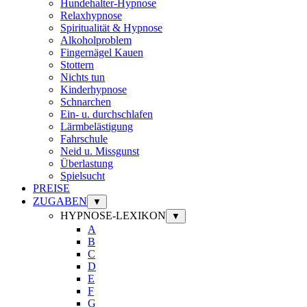
Hundehalter-Hypnose
Relaxhypnose
Spiritualität & Hypnose
Alkoholproblem
Fingernägel Kauen
Stottern
Nichts tun
Kinderhypnose
Schnarchen
Ein- u. durchschlafen
Lärmbelästigung
Fahrschule
Neid u. Missgunst
Überlastung
Spielsucht
PREISE
ZUGABEN
▼
HYPNOSE-LEXIKON
▼
A
B
C
D
E
F
G