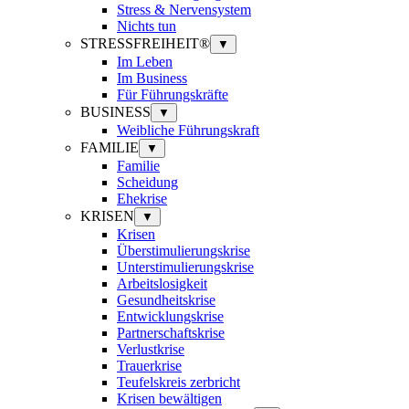
Stress & Nervensystem
Nichts tun
STRESSFREIHEIT®
▼
Im Leben
Im Business
Für Führungskräfte
BUSINESS
▼
Weibliche Führungskraft
FAMILIE
▼
Familie
Scheidung
Ehekrise
KRISEN
▼
Krisen
Überstimulierungskrise
Unterstimulierungskrise
Arbeitslosigkeit
Gesundheitskrise
Entwicklungskrise
Partnerschaftskrise
Verlustkrise
Trauerkrise
Teufelskreis zerbricht
Krisen bewältigen