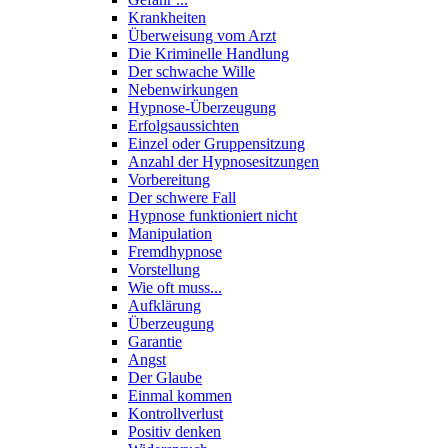
Krankheiten
Überweisung vom Arzt
Die Kriminelle Handlung
Der schwache Wille
Nebenwirkungen
Hypnose-Überzeugung
Erfolgsaussichten
Einzel oder Gruppensitzung
Anzahl der Hypnosesitzungen
Vorbereitung
Der schwere Fall
Hypnose funktioniert nicht
Manipulation
Fremdhypnose
Vorstellung
Wie oft muss...
Aufklärung
Überzeugung
Garantie
Angst
Der Glaube
Einmal kommen
Kontrollverlust
Positiv denken