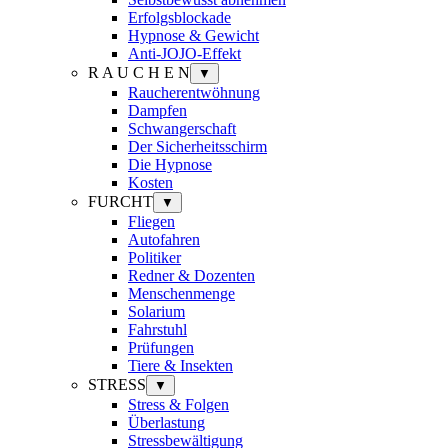
Erfolgsblockade
Hypnose & Gewicht
Anti-JOJO-Effekt
R A U C H E N
▼
Raucherentwöhnung
Dampfen
Schwangerschaft
Der Sicherheitsschirm
Die Hypnose
Kosten
FURCHT
▼
Fliegen
Autofahren
Politiker
Redner & Dozenten
Menschenmenge
Solarium
Fahrstuhl
Prüfungen
Tiere & Insekten
STRESS
▼
Stress & Folgen
Überlastung
Stressbewältigung