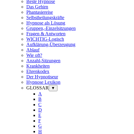
Beste Hypnose
Das Gehirn
Phantasiereise
Selbstheilungskräfte
Hypnose als Lösung
Gruppen,-Einzelsitzungen
Fragen & Antworten
WICHTIG-Logisch
Aufklärung-Überzeugung
Ablauf
Wie oft?
Anzahl-Sitzungen
Krankheiten
Ehrenkodex
Der Hypnotiseur
Hypnose Lexikon
GLOSSAR
▼
A
B
C
D
E
F
G
H