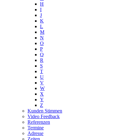
H
I
J
K
L
M
N
O
P
Q
R
S
T
U
V
W
X
Y
Z
Kunden Stimmen
Video Feedback
Referenzen
Termine
Adresse
Zeiten