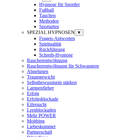
Hypnose für Sportler
Fußball
Tauchen
Methoden
Sportarten
SPEZIAL HYPNOSEN
▼
Fragen-Antworten
Spiritualität
Rückführung
Schreib-Hypnose
Raucherentwöhnung
Raucherentwöhnung für Schwangere
Abnehmen
Traumgewicht
Selbstbewusstsein stärken
Lampenfieber
Erfolg
Erfolgsblockade
Eifersucht
Lernblockaden
Mehr POWER
Mobbing
Liebeskummer
Partnerschaft