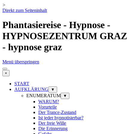
>
Direkt zum Seiteninhalt
Phantasiereise - Hypnose -
HYPNOSEZENTRUM GRAZ
- hypnose graz
Menü überspringen
×
START
AUFKLÄRUNG
▼
ENUMERATUM
▼
WARUM?
Vorurteile
Der Trance-Zustand
Ist jeder hypnotisierbar?
Der freie Wille
Die Erinnerung
Gefahr ...