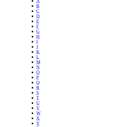
A
B
C
D
E
F
G
H
I
J
K
L
M
N
O
P
Q
R
S
T
U
V
W
X
Y