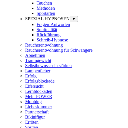
Tauchen
Methoden
Sportarten
SPEZIAL HYPNOSEN
▼
Fragen-Antworten
Spiritualität
Rückführung
Schreib-Hypnose
Raucherentwöhnung
Raucherentwöhnung für Schwangere
Abnehmen
Traumgewicht
Selbstbewusstsein stärken
Lampenfieber
Erfolg
Erfolgsblockade
Eifersucht
Lernblockaden
Mehr POWER
Mobbing
Liebeskummer
Partnerschaft
Bikinifigur
Erröten
Sorgen