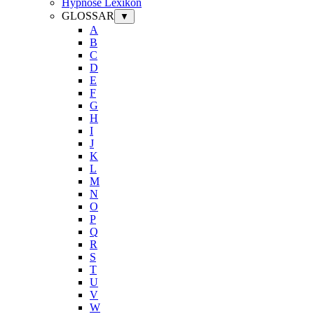
Hypnose Lexikon
GLOSSAR
▼
A
B
C
D
E
F
G
H
I
J
K
L
M
N
O
P
Q
R
S
T
U
V
W