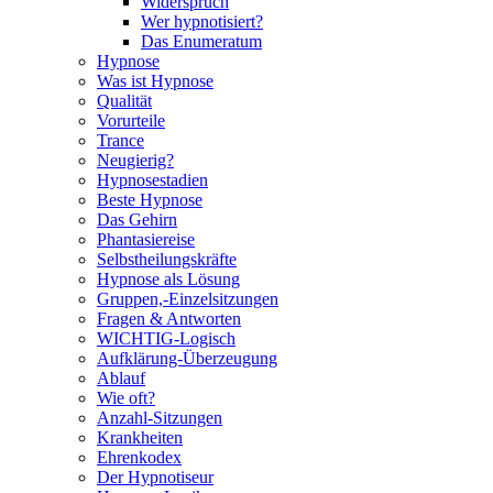
Widerspruch
Wer hypnotisiert?
Das Enumeratum
Hypnose
Was ist Hypnose
Qualität
Vorurteile
Trance
Neugierig?
Hypnosestadien
Beste Hypnose
Das Gehirn
Phantasiereise
Selbstheilungskräfte
Hypnose als Lösung
Gruppen,-Einzelsitzungen
Fragen & Antworten
WICHTIG-Logisch
Aufklärung-Überzeugung
Ablauf
Wie oft?
Anzahl-Sitzungen
Krankheiten
Ehrenkodex
Der Hypnotiseur