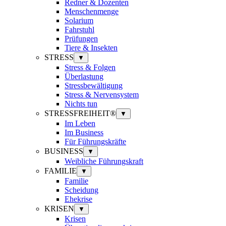
Redner & Dozenten
Menschenmenge
Solarium
Fahrstuhl
Prüfungen
Tiere & Insekten
STRESS
▼
Stress & Folgen
Überlastung
Stressbewältigung
Stress & Nervensystem
Nichts tun
STRESSFREIHEIT®
▼
Im Leben
Im Business
Für Führungskräfte
BUSINESS
▼
Weibliche Führungskraft
FAMILIE
▼
Familie
Scheidung
Ehekrise
KRISEN
▼
Krisen