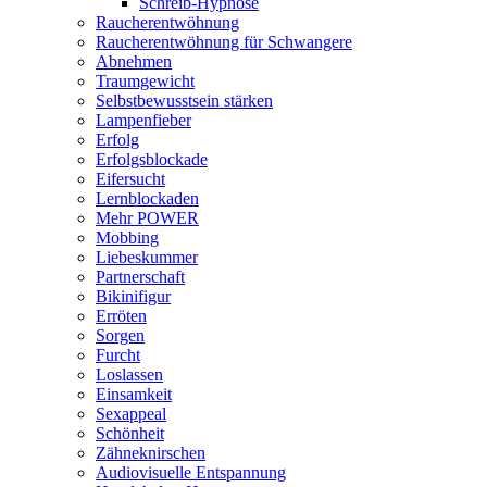
Schreib-Hypnose
Raucherentwöhnung
Raucherentwöhnung für Schwangere
Abnehmen
Traumgewicht
Selbstbewusstsein stärken
Lampenfieber
Erfolg
Erfolgsblockade
Eifersucht
Lernblockaden
Mehr POWER
Mobbing
Liebeskummer
Partnerschaft
Bikinifigur
Erröten
Sorgen
Furcht
Loslassen
Einsamkeit
Sexappeal
Schönheit
Zähneknirschen
Audiovisuelle Entspannung