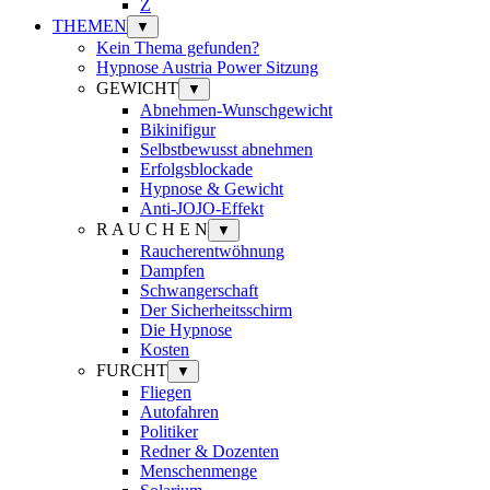
Z
THEMEN
▼
Kein Thema gefunden?
Hypnose Austria Power Sitzung
GEWICHT
▼
Abnehmen-Wunschgewicht
Bikinifigur
Selbstbewusst abnehmen
Erfolgsblockade
Hypnose & Gewicht
Anti-JOJO-Effekt
R A U C H E N
▼
Raucherentwöhnung
Dampfen
Schwangerschaft
Der Sicherheitsschirm
Die Hypnose
Kosten
FURCHT
▼
Fliegen
Autofahren
Politiker
Redner & Dozenten
Menschenmenge