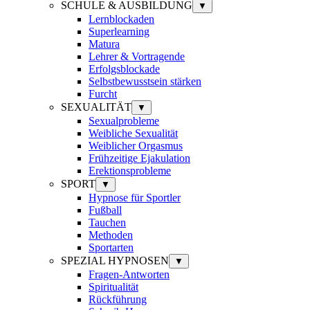
SCHULE & AUSBILDUNG
▼
Lernblockaden
Superlearning
Matura
Lehrer & Vortragende
Erfolgsblockade
Selbstbewusstsein stärken
Furcht
SEXUALITÄT
▼
Sexualprobleme
Weibliche Sexualität
Weiblicher Orgasmus
Frühzeitige Ejakulation
Erektionsprobleme
SPORT
▼
Hypnose für Sportler
Fußball
Tauchen
Methoden
Sportarten
SPEZIAL HYPNOSEN
▼
Fragen-Antworten
Spiritualität
Rückführung