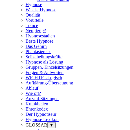
Hypnose
Was ist Hypnose
Qualität
Vorurteile
Trance
Neugierig?
Hypnosestadien
Beste Hypnose
Das Gehirn
Phantasiereise
Selbstheilungskräfte
Hypnose als Lösung
Gruppen,-Einzelsitzungen
Fragen & Antworten
WICHTIG-Logisch
Aufklärung-Überzeugung
Ablauf
Wie oft?
Anzahl-Sitzungen
Krankheiten
Ehrenkodex
Der Hypnotiseur
Hypnose Lexikon
GLOSSAR
▼