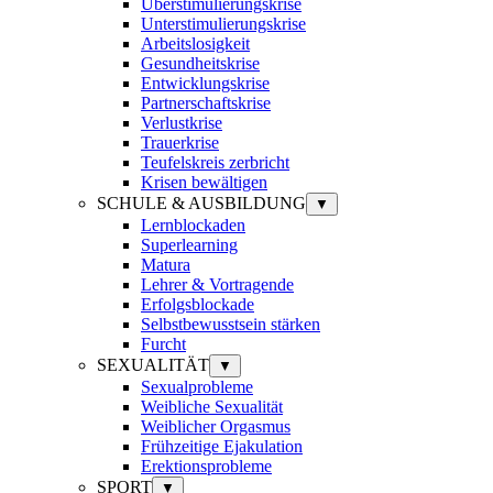
Überstimulierungskrise
Unterstimulierungskrise
Arbeitslosigkeit
Gesundheitskrise
Entwicklungskrise
Partnerschaftskrise
Verlustkrise
Trauerkrise
Teufelskreis zerbricht
Krisen bewältigen
SCHULE & AUSBILDUNG
▼
Lernblockaden
Superlearning
Matura
Lehrer & Vortragende
Erfolgsblockade
Selbstbewusstsein stärken
Furcht
SEXUALITÄT
▼
Sexualprobleme
Weibliche Sexualität
Weiblicher Orgasmus
Frühzeitige Ejakulation
Erektionsprobleme
SPORT
▼