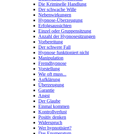
Die Kriminelle Handlung
Der schwache Wille
Nebenwirkungen
Hypnose-Überzeugung
Erfolgsaussichten
Einzel oder Gruppensitzung
Anzahl der Hypnosesitzungen
Vorbereitung
Der schwere Fall
Hypnose funktioniert nicht
Manipulation
Fremdhypnose
Vorstellung
Wie oft muss...
Aufklärung
Überzeugung
Garantie
Angst
Der Glaube
Einmal kommen
Kontrollverlust
Positiv denken
Widerspruch
Wer hypnotisiert?
Das Enumeratum