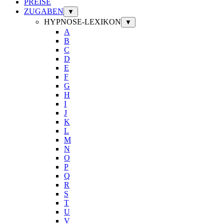
PREISE
ZUGABEN
▼
HYPNOSE-LEXIKON
▼
A
B
C
D
E
F
G
H
I
J
K
L
M
N
O
P
Q
R
S
T
U
V