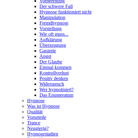
Vorbereitung
Der schwere Fall
Hypnose funktioniert nicht
Manipulation
Fremdhypnose
Vorstellung
Wie oft muss...
Aufklärung
Überzeugung
Garantie
Angst
Der Glaube
Einmal kommen
Kontrollverlust
Positiv denken
Widerspruch
Wer hypnotisiert?
Das Enumeratum
Hypnose
Was ist Hypnose
Qualität
Vorurteile
Trance
Neugierig?
Hypnosestadien