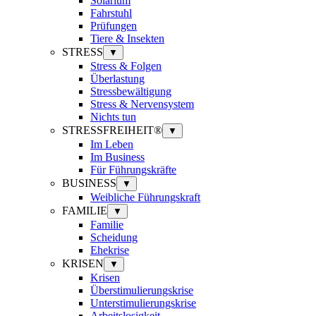
Solarium
Fahrstuhl
Prüfungen
Tiere & Insekten
STRESS
▼
Stress & Folgen
Überlastung
Stressbewältigung
Stress & Nervensystem
Nichts tun
STRESSFREIHEIT®
▼
Im Leben
Im Business
Für Führungskräfte
BUSINESS
▼
Weibliche Führungskraft
FAMILIE
▼
Familie
Scheidung
Ehekrise
KRISEN
▼
Krisen
Überstimulierungskrise
Unterstimulierungskrise
Arbeitslosigkeit