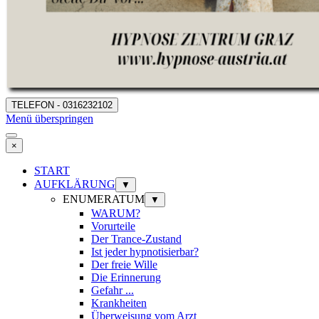
TELEFON - 0316232102
Menü überspringen
×
START
AUFKLÄRUNG
▼
ENUMERATUM
▼
WARUM?
Vorurteile
Der Trance-Zustand
Ist jeder hypnotisierbar?
Der freie Wille
Die Erinnerung
Gefahr ...
Krankheiten
Überweisung vom Arzt