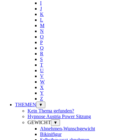
I
J
K
L
M
N
O
P
Q
R
S
T
U
V
W
X
Y
Z
THEMEN
▼
Kein Thema gefunden?
Hypnose Austria Power Sitzung
GEWICHT
▼
Abnehmen-Wunschgewicht
Bikinifigur
Selbstbewusst abnehmen