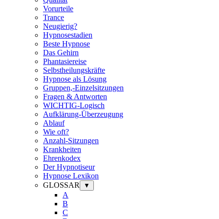
Vorurteile
Trance
Neugierig?
Hypnosestadien
Beste Hypnose
Das Gehirn
Phantasiereise
Selbstheilungskräfte
Hypnose als Lösung
Gruppen,-Einzelsitzungen
Fragen & Antworten
WICHTIG-Logisch
Aufklärung-Überzeugung
Ablauf
Wie oft?
Anzahl-Sitzungen
Krankheiten
Ehrenkodex
Der Hypnotiseur
Hypnose Lexikon
GLOSSAR
▼
A
B
C