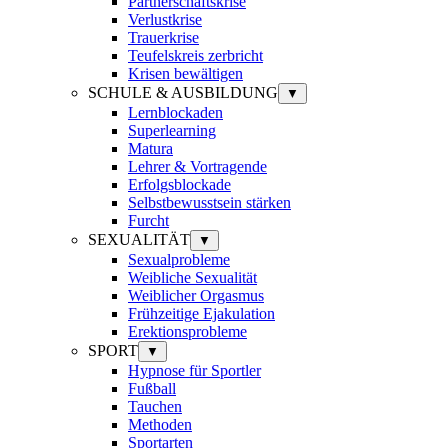
Partnerschaftskrise
Verlustkrise
Trauerkrise
Teufelskreis zerbricht
Krisen bewältigen
SCHULE & AUSBILDUNG
▼
Lernblockaden
Superlearning
Matura
Lehrer & Vortragende
Erfolgsblockade
Selbstbewusstsein stärken
Furcht
SEXUALITÄT
▼
Sexualprobleme
Weibliche Sexualität
Weiblicher Orgasmus
Frühzeitige Ejakulation
Erektionsprobleme
SPORT
▼
Hypnose für Sportler
Fußball
Tauchen
Methoden
Sportarten