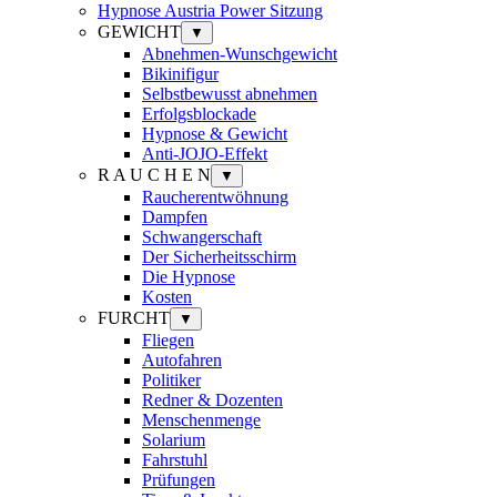
Hypnose Austria Power Sitzung
GEWICHT
▼
Abnehmen-Wunschgewicht
Bikinifigur
Selbstbewusst abnehmen
Erfolgsblockade
Hypnose & Gewicht
Anti-JOJO-Effekt
R A U C H E N
▼
Raucherentwöhnung
Dampfen
Schwangerschaft
Der Sicherheitsschirm
Die Hypnose
Kosten
FURCHT
▼
Fliegen
Autofahren
Politiker
Redner & Dozenten
Menschenmenge
Solarium
Fahrstuhl
Prüfungen