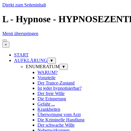
Direkt zum Seiteninhalt
L - Hypnose - HYPNOSEZENT
Menü überspringen
×
START
AUFKLÄRUNG
▼
ENUMERATUM
▼
WARUM?
Vorurteile
Der Trance-Zustand
Ist jeder hypnotisierbar?
Der freie Wille
Die Erinnerung
Gefahr ...
Krankheiten
Überweisung vom Arzt
Die Kriminelle Handlung
Der schwache Wille
Nebenwirkungen