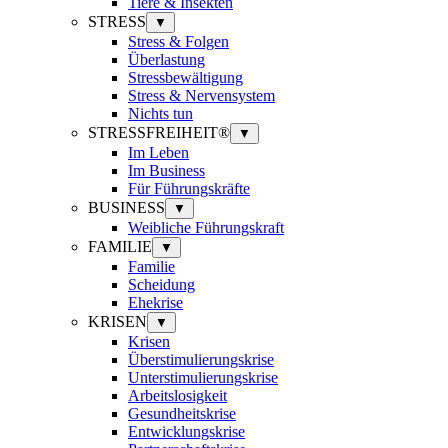
Tiere & Insekten
STRESS
▼
Stress & Folgen
Überlastung
Stressbewältigung
Stress & Nervensystem
Nichts tun
STRESSFREIHEIT®
▼
Im Leben
Im Business
Für Führungskräfte
BUSINESS
▼
Weibliche Führungskraft
FAMILIE
▼
Familie
Scheidung
Ehekrise
KRISEN
▼
Krisen
Überstimulierungskrise
Unterstimulierungskrise
Arbeitslosigkeit
Gesundheitskrise
Entwicklungskrise