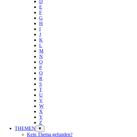
D
E
F
G
H
I
J
K
L
M
N
O
P
Q
R
S
T
U
V
W
X
Y
Z
THEMEN
▼
Kein Thema gefunden?