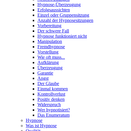
Hypnose-Überzeugung
Erfolgsaussichten
Einzel oder Gruppensitzung
Anzahl der Hypnosesitzungen
Vorbereitung
Der schwere Fall
Hypnose funktioniert nicht
Manipulation
Fremdhypnose
Vorstellung
Wie oft muss...
Aufklärung
Überzeugung
Garantie
Angst
Der Glaube
Einmal kommen
Kontrollverlust
Positiv denken
Widerspruch
Wer hypnotisiert?
Das Enumeratum
Hypnose
Was ist Hypnose
Qualität