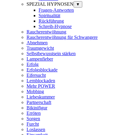
SPEZIAL HYPNOSEN
▼
Fragen-Antworten
Spiritualität
Rückführung
Schreib-Hypnose
Raucherentwöhnung
Raucherentwöhnung für Schwangere
Abnehmen
Traumgewicht
Selbstbewusstsein stärken
Lampenfieber
Erfolg
Erfolgsblockade
Eifersucht
Lernblockaden
Mehr POWER
Mobbing
Liebeskummer
Partnerschaft
Bikinifigur
Erröten
Sorgen
Furcht
Loslassen
Einsamkeit