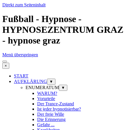
Direkt zum Seiteninhalt
Fußball - Hypnose -
HYPNOSEZENTRUM GRAZ
- hypnose graz
Menü überspringen
×
START
AUFKLÄRUNG
▼
ENUMERATUM
▼
WARUM?
Vorurteile
Der Trance-Zustand
Ist jeder hypnotisierbar?
Der freie Wille
Die Erinnerung
Gefahr ...
Krankheiten