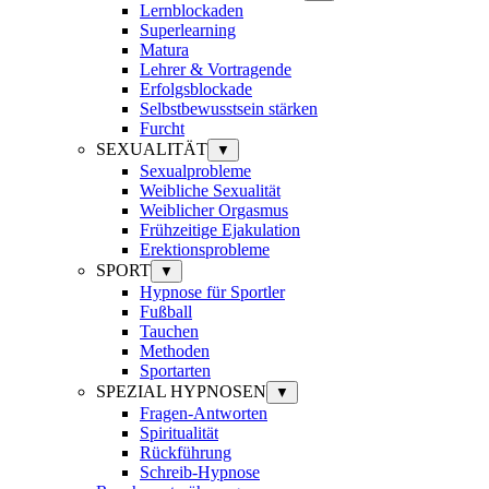
Lernblockaden
Superlearning
Matura
Lehrer & Vortragende
Erfolgsblockade
Selbstbewusstsein stärken
Furcht
SEXUALITÄT
▼
Sexualprobleme
Weibliche Sexualität
Weiblicher Orgasmus
Frühzeitige Ejakulation
Erektionsprobleme
SPORT
▼
Hypnose für Sportler
Fußball
Tauchen
Methoden
Sportarten
SPEZIAL HYPNOSEN
▼
Fragen-Antworten
Spiritualität
Rückführung
Schreib-Hypnose