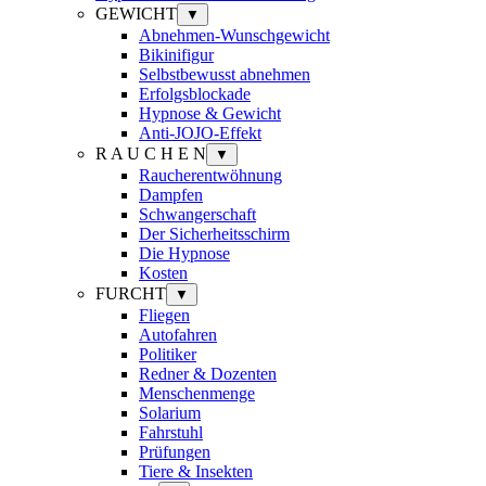
GEWICHT
▼
Abnehmen-Wunschgewicht
Bikinifigur
Selbstbewusst abnehmen
Erfolgsblockade
Hypnose & Gewicht
Anti-JOJO-Effekt
R A U C H E N
▼
Raucherentwöhnung
Dampfen
Schwangerschaft
Der Sicherheitsschirm
Die Hypnose
Kosten
FURCHT
▼
Fliegen
Autofahren
Politiker
Redner & Dozenten
Menschenmenge
Solarium
Fahrstuhl
Prüfungen
Tiere & Insekten