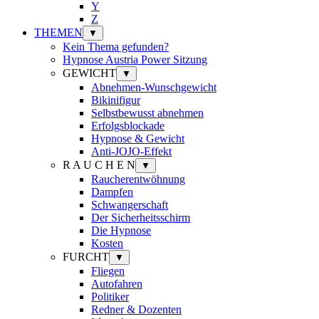
Y
Z
THEMEN
▼
Kein Thema gefunden?
Hypnose Austria Power Sitzung
GEWICHT
▼
Abnehmen-Wunschgewicht
Bikinifigur
Selbstbewusst abnehmen
Erfolgsblockade
Hypnose & Gewicht
Anti-JOJO-Effekt
R A U C H E N
▼
Raucherentwöhnung
Dampfen
Schwangerschaft
Der Sicherheitsschirm
Die Hypnose
Kosten
FURCHT
▼
Fliegen
Autofahren
Politiker
Redner & Dozenten