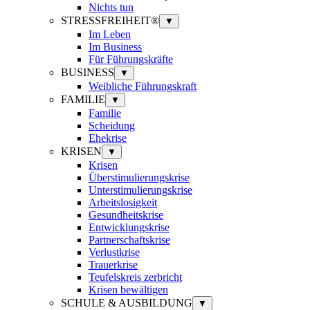
Nichts tun
STRESSFREIHEIT®
▼
Im Leben
Im Business
Für Führungskräfte
BUSINESS
▼
Weibliche Führungskraft
FAMILIE
▼
Familie
Scheidung
Ehekrise
KRISEN
▼
Krisen
Überstimulierungskrise
Unterstimulierungskrise
Arbeitslosigkeit
Gesundheitskrise
Entwicklungskrise
Partnerschaftskrise
Verlustkrise
Trauerkrise
Teufelskreis zerbricht
Krisen bewältigen
SCHULE & AUSBILDUNG
▼