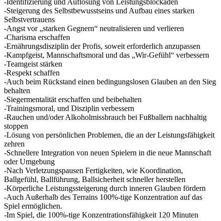
-Identifizierung und Auflösung von Leistungsblockaden
-Steigerung des Selbstbewusstseins und Aufbau eines starken
Selbstvertrauens
-Angst vor „starken Gegnern“ neutralisieren und verlieren
-Charisma erschaffen
-Ernährungsdisziplin der Profis, soweit erforderlich anzupassen
-Kampfgeist, Mannschaftsmoral und das „Wir-Gefühl“ verbessern
-Teamgeist stärken
-Respekt schaffen
-Auch beim Rückstand einen bedingungslosen Glauben an den Sieg
behalten
-Siegermentalität erschaffen und beibehalten
-Trainingsmoral, und Disziplin verbessern
-Rauchen und/oder Alkoholmissbrauch bei Fußballern nachhaltig
stoppen
-Lösung von persönlichen Problemen, die an der Leistungsfähigkeit
zehren
-Schnellere Integration von neuen Spielern in die neue Mannschaft
oder Umgebung
-Nach Verletzungspausen Fertigkeiten, wie Koordination,
Ballgefühl, Ballführung, Ballsicherheit schneller herstellen
-Körperliche Leistungssteigerung durch inneren Glauben fördern
-Auch Außerhalb des Terrains 100%-tige Konzentration auf das
Spiel ermöglichen.
-Im Spiel, die 100%-tige Konzentrationsfähigkeit 120 Minuten