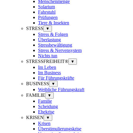
Menschenmenge
Solarium
Fahrstuhl
Prüfungen
Tiere & Insekten
STRESS
▼
Stress & Folgen
Überlastung
Stressbewältigung
Stress & Nervensystem
Nichts tun
STRESSFREIHEIT®
▼
Im Leben
Im Business
Für Führungskräfte
BUSINESS
▼
Weibliche Führungskraft
FAMILIE
▼
Familie
Scheidung
Ehekrise
KRISEN
▼
Krisen
Überstimulierungskrise