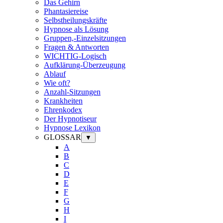
Das Gehirn
Phantasiereise
Selbstheilungskräfte
Hypnose als Lösung
Gruppen,-Einzelsitzungen
Fragen & Antworten
WICHTIG-Logisch
Aufklärung-Überzeugung
Ablauf
Wie oft?
Anzahl-Sitzungen
Krankheiten
Ehrenkodex
Der Hypnotiseur
Hypnose Lexikon
GLOSSAR
▼
A
B
C
D
E
F
G
H
I