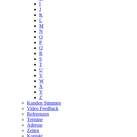
I
J
K
L
M
N
O
P
Q
R
S
T
U
V
W
X
Y
Z
Kunden Stimmen
Video Feedback
Referenzen
Termine
Adresse
Zeiten
Kontakt