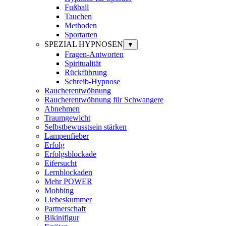
Fußball
Tauchen
Methoden
Sportarten
SPEZIAL HYPNOSEN
▼
Fragen-Antworten
Spiritualität
Rückführung
Schreib-Hypnose
Raucherentwöhnung
Raucherentwöhnung für Schwangere
Abnehmen
Traumgewicht
Selbstbewusstsein stärken
Lampenfieber
Erfolg
Erfolgsblockade
Eifersucht
Lernblockaden
Mehr POWER
Mobbing
Liebeskummer
Partnerschaft
Bikinifigur