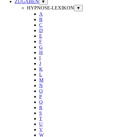
ZUGABEN
▼
HYPNOSE-LEXIKON
▼
A
B
C
D
E
F
G
H
I
J
K
L
M
N
O
P
Q
R
S
T
U
V
W