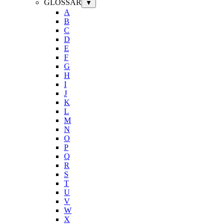
GLOSSAR
▼
A
B
C
D
E
F
G
H
I
J
K
L
M
N
O
P
Q
R
S
T
U
V
W
X