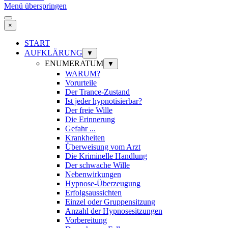
Menü überspringen
×
START
AUFKLÄRUNG
▼
ENUMERATUM
▼
WARUM?
Vorurteile
Der Trance-Zustand
Ist jeder hypnotisierbar?
Der freie Wille
Die Erinnerung
Gefahr ...
Krankheiten
Überweisung vom Arzt
Die Kriminelle Handlung
Der schwache Wille
Nebenwirkungen
Hypnose-Überzeugung
Erfolgsaussichten
Einzel oder Gruppensitzung
Anzahl der Hypnosesitzungen
Vorbereitung