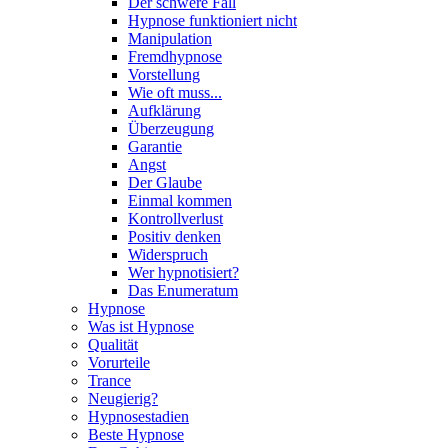
Der schwere Fall
Hypnose funktioniert nicht
Manipulation
Fremdhypnose
Vorstellung
Wie oft muss...
Aufklärung
Überzeugung
Garantie
Angst
Der Glaube
Einmal kommen
Kontrollverlust
Positiv denken
Widerspruch
Wer hypnotisiert?
Das Enumeratum
Hypnose
Was ist Hypnose
Qualität
Vorurteile
Trance
Neugierig?
Hypnosestadien
Beste Hypnose