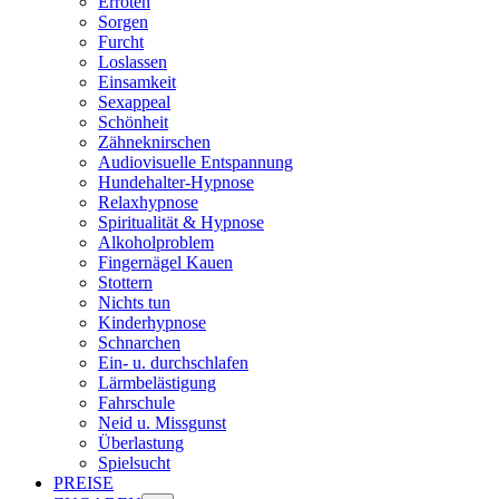
Erröten
Sorgen
Furcht
Loslassen
Einsamkeit
Sexappeal
Schönheit
Zähneknirschen
Audiovisuelle Entspannung
Hundehalter-Hypnose
Relaxhypnose
Spiritualität & Hypnose
Alkoholproblem
Fingernägel Kauen
Stottern
Nichts tun
Kinderhypnose
Schnarchen
Ein- u. durchschlafen
Lärmbelästigung
Fahrschule
Neid u. Missgunst
Überlastung
Spielsucht
PREISE