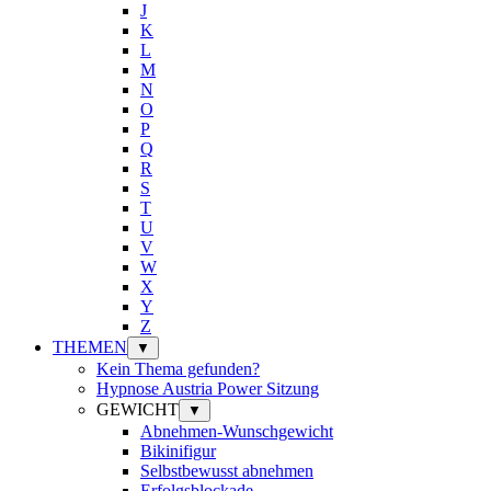
J
K
L
M
N
O
P
Q
R
S
T
U
V
W
X
Y
Z
THEMEN
▼
Kein Thema gefunden?
Hypnose Austria Power Sitzung
GEWICHT
▼
Abnehmen-Wunschgewicht
Bikinifigur
Selbstbewusst abnehmen
Erfolgsblockade