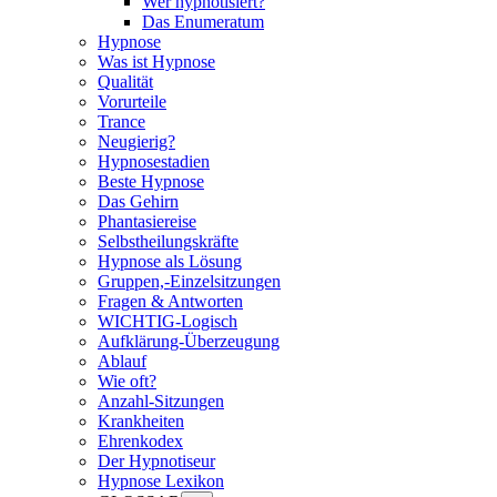
Wer hypnotisiert?
Das Enumeratum
Hypnose
Was ist Hypnose
Qualität
Vorurteile
Trance
Neugierig?
Hypnosestadien
Beste Hypnose
Das Gehirn
Phantasiereise
Selbstheilungskräfte
Hypnose als Lösung
Gruppen,-Einzelsitzungen
Fragen & Antworten
WICHTIG-Logisch
Aufklärung-Überzeugung
Ablauf
Wie oft?
Anzahl-Sitzungen
Krankheiten
Ehrenkodex
Der Hypnotiseur
Hypnose Lexikon