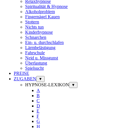
Relaxhypnose
Spiritualität & Hypnose
Alkoholproblem
Fingernägel Kauen
Stottern
Nichts tun
Kinderhypnose
Schnarchen
Ein- u. durchschlafen
Lärmbelästigung
Fahrschule
Neid u. Missgunst
Überlastung
Spielsucht
PREISE
ZUGABEN
▼
HYPNOSE-LEXIKON
▼
A
B
C
D
E
F
G
H