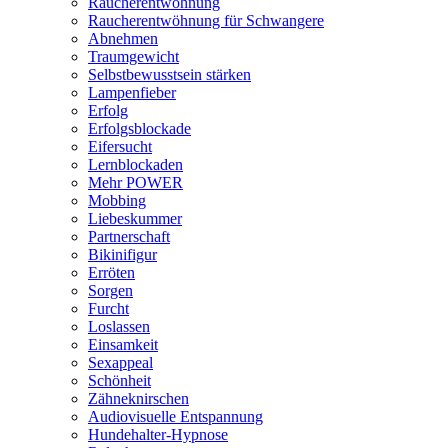
Raucherentwöhnung
Raucherentwöhnung für Schwangere
Abnehmen
Traumgewicht
Selbstbewusstsein stärken
Lampenfieber
Erfolg
Erfolgsblockade
Eifersucht
Lernblockaden
Mehr POWER
Mobbing
Liebeskummer
Partnerschaft
Bikinifigur
Erröten
Sorgen
Furcht
Loslassen
Einsamkeit
Sexappeal
Schönheit
Zähneknirschen
Audiovisuelle Entspannung
Hundehalter-Hypnose