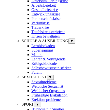
Unterstimulierungskrise
Arbeitslosigkeit
Gesundheitskrise
Entwicklungskrise
Partnerschaftskrise
Verlustkrise
Trauerkrise
Teufelskreis zerbricht
Krisen bewältigen
SCHULE & AUSBILDUNG
▼
Lernblockaden
Superlearning
Matura
Lehrer & Vortragende
Erfolgsblockade
Selbstbewusstsein stärken
Furcht
SEXUALITÄT
▼
Sexualprobleme
Weibliche Sexualität
Weiblicher Orgasmus
Frühzeitige Ejakulation
Erektionsprobleme
SPORT
▼
Hypnose für Sportler