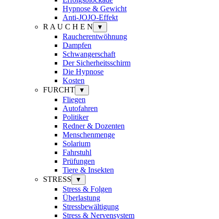
Hypnose & Gewicht
Anti-JOJO-Effekt
R A U C H E N
▼
Raucherentwöhnung
Dampfen
Schwangerschaft
Der Sicherheitsschirm
Die Hypnose
Kosten
FURCHT
▼
Fliegen
Autofahren
Politiker
Redner & Dozenten
Menschenmenge
Solarium
Fahrstuhl
Prüfungen
Tiere & Insekten
STRESS
▼
Stress & Folgen
Überlastung
Stressbewältigung
Stress & Nervensystem