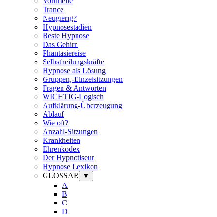
Vorurteile
Trance
Neugierig?
Hypnosestadien
Beste Hypnose
Das Gehirn
Phantasiereise
Selbstheilungskräfte
Hypnose als Lösung
Gruppen,-Einzelsitzungen
Fragen & Antworten
WICHTIG-Logisch
Aufklärung-Überzeugung
Ablauf
Wie oft?
Anzahl-Sitzungen
Krankheiten
Ehrenkodex
Der Hypnotiseur
Hypnose Lexikon
GLOSSAR
▼
A
B
C
D