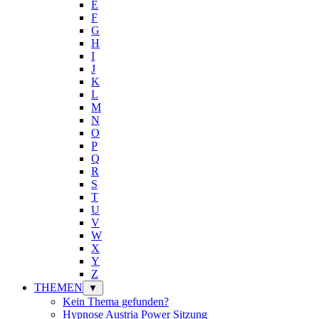
E
F
G
H
I
J
K
L
M
N
O
P
Q
R
S
T
U
V
W
X
Y
Z
THEMEN
▼
Kein Thema gefunden?
Hypnose Austria Power Sitzung