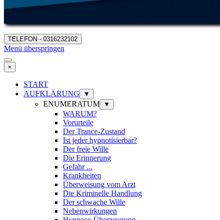
TELEFON - 0316232102
Menü überspringen
×
START
AUFKLÄRUNG
▼
ENUMERATUM
▼
WARUM?
Vorurteile
Der Trance-Zustand
Ist jeder hypnotisierbar?
Der freie Wille
Die Erinnerung
Gefahr ...
Krankheiten
Überweisung vom Arzt
Die Kriminelle Handlung
Der schwache Wille
Nebenwirkungen
Hypnose-Überzeugung