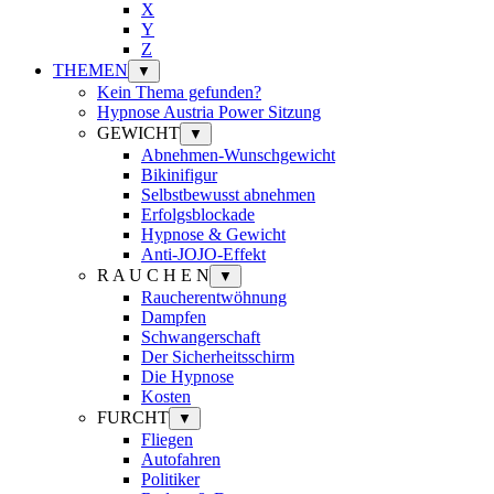
X
Y
Z
THEMEN
▼
Kein Thema gefunden?
Hypnose Austria Power Sitzung
GEWICHT
▼
Abnehmen-Wunschgewicht
Bikinifigur
Selbstbewusst abnehmen
Erfolgsblockade
Hypnose & Gewicht
Anti-JOJO-Effekt
R A U C H E N
▼
Raucherentwöhnung
Dampfen
Schwangerschaft
Der Sicherheitsschirm
Die Hypnose
Kosten
FURCHT
▼
Fliegen
Autofahren
Politiker