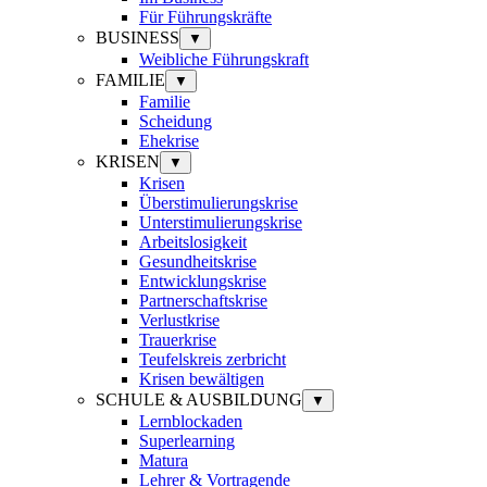
Für Führungskräfte
BUSINESS
▼
Weibliche Führungskraft
FAMILIE
▼
Familie
Scheidung
Ehekrise
KRISEN
▼
Krisen
Überstimulierungskrise
Unterstimulierungskrise
Arbeitslosigkeit
Gesundheitskrise
Entwicklungskrise
Partnerschaftskrise
Verlustkrise
Trauerkrise
Teufelskreis zerbricht
Krisen bewältigen
SCHULE & AUSBILDUNG
▼
Lernblockaden
Superlearning
Matura
Lehrer & Vortragende