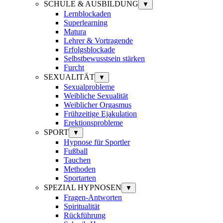
SCHULE & AUSBILDUNG
▼
Lernblockaden
Superlearning
Matura
Lehrer & Vortragende
Erfolgsblockade
Selbstbewusstsein stärken
Furcht
SEXUALITÄT
▼
Sexualprobleme
Weibliche Sexualität
Weiblicher Orgasmus
Frühzeitige Ejakulation
Erektionsprobleme
SPORT
▼
Hypnose für Sportler
Fußball
Tauchen
Methoden
Sportarten
SPEZIAL HYPNOSEN
▼
Fragen-Antworten
Spiritualität
Rückführung