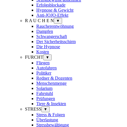
Erfolgsblockade
Hypnose & Gewicht
Anti-JOJO-Effekt
R A U C H E N
▼
Raucherentwöhnung
Dampfen
Schwangerschaft
Der Sicherheitsschirm
Die Hypnose
Kosten
FURCHT
▼
Fliegen
Autofahren
Politiker
Redner & Dozenten
Menschenmenge
Solarium
Fahrstuhl
Prüfungen
Tiere & Insekten
STRESS
▼
Stress & Folgen
Überlastung
Stressbewältigung