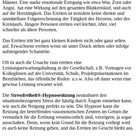
Männer. Eine starke emotionale Erregung wie etwa Wut, Zorn oder
Angst, hat eine Wirkung auf den gesamten Blutkreislauf, und auch
auf die Herztätigkeit. Das Erröten ist trotzdem keine direkte und
unmittelbare Folgeerscheinung der Tätigkeit des Herzens, oder des
Kreislaufs. Jüngere Personen erröten viel leichter, öfter, viel
schneller als ältere Personen.
Das Erröten tritt bei ganz kleinen Kindern nicht oder ganz selten
auf. Erwachsene erröten wenn sie unter Druck stehen oder infolge
aufsteigender Schamröte.
Oft ist auch die Ursache zum erröten eine
Leistungserwartungshaltung in der Gesellschaft, z.B. Vortragen vor
KollegInnen auf der Universität, Schule, Projektpräsentationen im
Berufsleben, das öffentliche Reden u.s.w. Also oft dann wenn eine
gewisse Leistung erwartet wird.
Die
Stressfreiheit
®-Hypnosesitzung
neutralisiert den
situationsbezogenen Stress der häufig durch Ängste entstehen kann,
wie auch die Neigung perfekt zu sein. Die Hypnose kann die
Reizung der betreffenden vasomotorischen Zentren im Gehirn die
vermutlich für die Errötung verantwortlich sind, verzögern, ja sogar
ausschalten. Denn, wenn kein Grund für die Reizung vorliegt wird
es auch keine Reizung geben, und das Erröten im Gesicht bleibt aus.