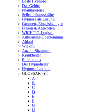
Beste Hypnose
Das Gehirn
Phantasiereise
Selbstheilungskräfte
Hypnose als Lösung
Gruppen,-Einzelsitzungen
Fragen & Antworten
WICHTIG-Logisch
Aufklärung-Überzeugung
Ablauf
Wie oft?
Anzahl-Sitzungen
Krankheiten
Ehrenkodex
Der Hypnotiseur
Hypnose Lexikon
GLOSSAR
▼
A
B
C
D
E
F
G
H