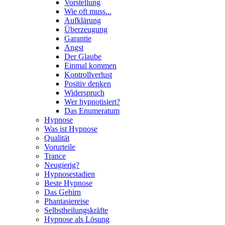
Vorstellung
Wie oft muss...
Aufklärung
Überzeugung
Garantie
Angst
Der Glaube
Einmal kommen
Kontrollverlust
Positiv denken
Widerspruch
Wer hypnotisiert?
Das Enumeratum
Hypnose
Was ist Hypnose
Qualität
Vorurteile
Trance
Neugierig?
Hypnosestadien
Beste Hypnose
Das Gehirn
Phantasiereise
Selbstheilungskräfte
Hypnose als Lösung