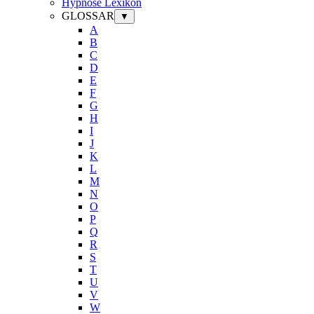
Hypnose Lexikon
GLOSSAR
▼
A
B
C
D
E
F
G
H
I
J
K
L
M
N
O
P
Q
R
S
T
U
V
W