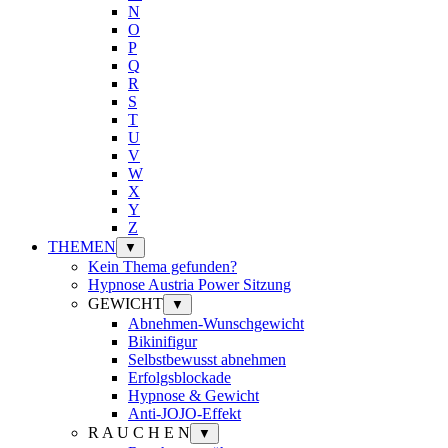
N
O
P
Q
R
S
T
U
V
W
X
Y
Z
THEMEN
▼
Kein Thema gefunden?
Hypnose Austria Power Sitzung
GEWICHT
▼
Abnehmen-Wunschgewicht
Bikinifigur
Selbstbewusst abnehmen
Erfolgsblockade
Hypnose & Gewicht
Anti-JOJO-Effekt
R A U C H E N
▼