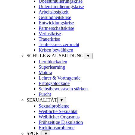
Überstimulierungskrise
Unterstimulierungskrise
Arbeitslosigkeit
Gesundheitskrise
Entwicklungskrise
Partnerschaftskrise
Verlustkrise
Trauerkrise
Teufelskreis zerbricht
Krisen bewältigen
SCHULE & AUSBILDUNG
▼
Lernblockaden
Superlearning
Matura
Lehrer & Vortragende
Erfolgsblockade
Selbstbewusstsein stärken
Furcht
SEXUALITÄT
▼
Sexualprobleme
Weibliche Sexualität
Weiblicher Orgasmus
Frühzeitige Ejakulation
Erektionsprobleme
SPORT
▼