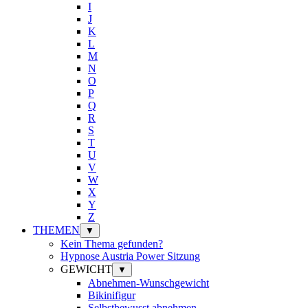
I
J
K
L
M
N
O
P
Q
R
S
T
U
V
W
X
Y
Z
THEMEN
▼
Kein Thema gefunden?
Hypnose Austria Power Sitzung
GEWICHT
▼
Abnehmen-Wunschgewicht
Bikinifigur
Selbstbewusst abnehmen