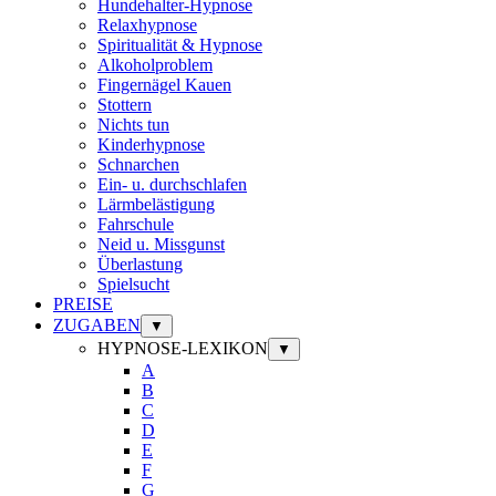
Hundehalter-Hypnose
Relaxhypnose
Spiritualität & Hypnose
Alkoholproblem
Fingernägel Kauen
Stottern
Nichts tun
Kinderhypnose
Schnarchen
Ein- u. durchschlafen
Lärmbelästigung
Fahrschule
Neid u. Missgunst
Überlastung
Spielsucht
PREISE
ZUGABEN
▼
HYPNOSE-LEXIKON
▼
A
B
C
D
E
F
G