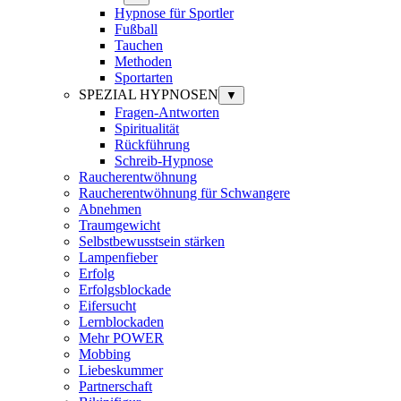
Hypnose für Sportler
Fußball
Tauchen
Methoden
Sportarten
SPEZIAL HYPNOSEN
▼
Fragen-Antworten
Spiritualität
Rückführung
Schreib-Hypnose
Raucherentwöhnung
Raucherentwöhnung für Schwangere
Abnehmen
Traumgewicht
Selbstbewusstsein stärken
Lampenfieber
Erfolg
Erfolgsblockade
Eifersucht
Lernblockaden
Mehr POWER
Mobbing
Liebeskummer
Partnerschaft