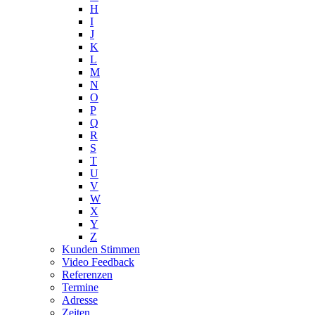
H
I
J
K
L
M
N
O
P
Q
R
S
T
U
V
W
X
Y
Z
Kunden Stimmen
Video Feedback
Referenzen
Termine
Adresse
Zeiten