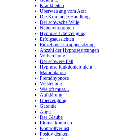
Krankheiten
Überweisung vom Arzt
Die Kriminelle Handlung
Der schwache Wille
Nebenwirkungen
Hypnose-Überzeugung
Erfolgsaussichten
Einzel oder Gruppensitzung
Anzahl der Hypnosesitzungen
Vorbereitung
Der schwere Fall
Hypnose funktioniert nicht
Manipulation
Fremdhypnose
Vorstellung
Wie oft muss...
Aufklärung
Überzeugung
Garantie
Angst
Der Glaube
Einmal kommen
Kontrollverlust
Positiv denken