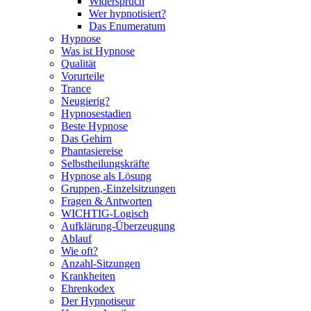
Widerspruch
Wer hypnotisiert?
Das Enumeratum
Hypnose
Was ist Hypnose
Qualität
Vorurteile
Trance
Neugierig?
Hypnosestadien
Beste Hypnose
Das Gehirn
Phantasiereise
Selbstheilungskräfte
Hypnose als Lösung
Gruppen,-Einzelsitzungen
Fragen & Antworten
WICHTIG-Logisch
Aufklärung-Überzeugung
Ablauf
Wie oft?
Anzahl-Sitzungen
Krankheiten
Ehrenkodex
Der Hypnotiseur