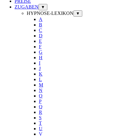
PREISE
ZUGABEN
▼
HYPNOSE-LEXIKON
▼
A
B
C
D
E
F
G
H
I
J
K
L
M
N
O
P
Q
R
S
T
U
V