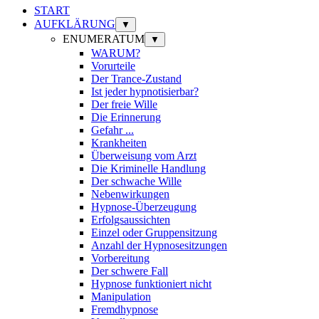
START
AUFKLÄRUNG
▼
ENUMERATUM
▼
WARUM?
Vorurteile
Der Trance-Zustand
Ist jeder hypnotisierbar?
Der freie Wille
Die Erinnerung
Gefahr ...
Krankheiten
Überweisung vom Arzt
Die Kriminelle Handlung
Der schwache Wille
Nebenwirkungen
Hypnose-Überzeugung
Erfolgsaussichten
Einzel oder Gruppensitzung
Anzahl der Hypnosesitzungen
Vorbereitung
Der schwere Fall
Hypnose funktioniert nicht
Manipulation
Fremdhypnose