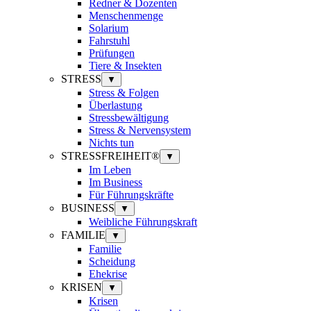
Redner & Dozenten
Menschenmenge
Solarium
Fahrstuhl
Prüfungen
Tiere & Insekten
STRESS
▼
Stress & Folgen
Überlastung
Stressbewältigung
Stress & Nervensystem
Nichts tun
STRESSFREIHEIT®
▼
Im Leben
Im Business
Für Führungskräfte
BUSINESS
▼
Weibliche Führungskraft
FAMILIE
▼
Familie
Scheidung
Ehekrise
KRISEN
▼
Krisen