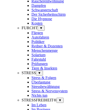
Raucherentwöhnung
Dampfen
Schwangerschaft
Der Sicherheitsschirm
Die Hypnose
Kosten
FURCHT
▼
Fliegen
Autofahren
Politiker
Redner & Dozenten
Menschenmenge
Solarium
Fahrstuhl
Prüfungen
Tiere & Insekten
STRESS
▼
Stress & Folgen
Überlastung
Stressbewältigung
Stress & Nervensystem
Nichts tun
STRESSFREIHEIT®
▼
Im Leben
Im Business