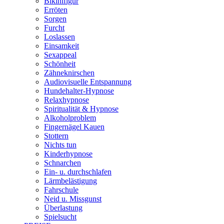
Bikinifigur
Erröten
Sorgen
Furcht
Loslassen
Einsamkeit
Sexappeal
Schönheit
Zähneknirschen
Audiovisuelle Entspannung
Hundehalter-Hypnose
Relaxhypnose
Spiritualität & Hypnose
Alkoholproblem
Fingernägel Kauen
Stottern
Nichts tun
Kinderhypnose
Schnarchen
Ein- u. durchschlafen
Lärmbelästigung
Fahrschule
Neid u. Missgunst
Überlastung
Spielsucht