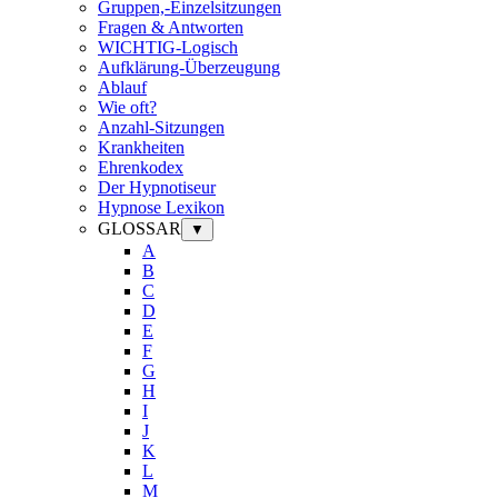
Gruppen,-Einzelsitzungen
Fragen & Antworten
WICHTIG-Logisch
Aufklärung-Überzeugung
Ablauf
Wie oft?
Anzahl-Sitzungen
Krankheiten
Ehrenkodex
Der Hypnotiseur
Hypnose Lexikon
GLOSSAR
▼
A
B
C
D
E
F
G
H
I
J
K
L
M