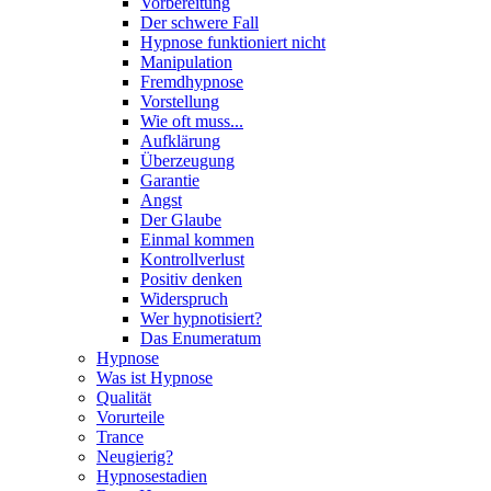
Vorbereitung
Der schwere Fall
Hypnose funktioniert nicht
Manipulation
Fremdhypnose
Vorstellung
Wie oft muss...
Aufklärung
Überzeugung
Garantie
Angst
Der Glaube
Einmal kommen
Kontrollverlust
Positiv denken
Widerspruch
Wer hypnotisiert?
Das Enumeratum
Hypnose
Was ist Hypnose
Qualität
Vorurteile
Trance
Neugierig?
Hypnosestadien