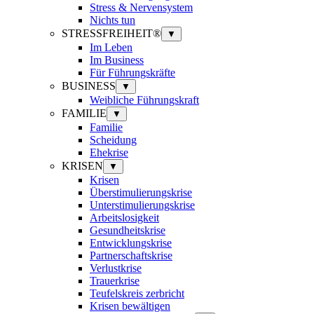
Stress & Nervensystem
Nichts tun
STRESSFREIHEIT®
▼
Im Leben
Im Business
Für Führungskräfte
BUSINESS
▼
Weibliche Führungskraft
FAMILIE
▼
Familie
Scheidung
Ehekrise
KRISEN
▼
Krisen
Überstimulierungskrise
Unterstimulierungskrise
Arbeitslosigkeit
Gesundheitskrise
Entwicklungskrise
Partnerschaftskrise
Verlustkrise
Trauerkrise
Teufelskreis zerbricht
Krisen bewältigen