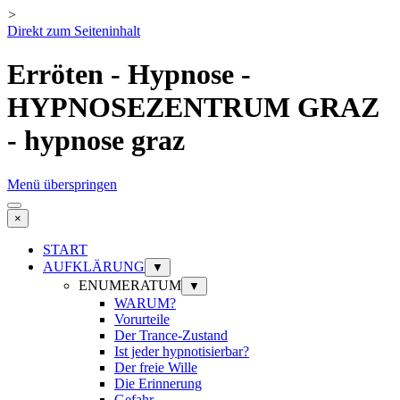
>
Direkt zum Seiteninhalt
Erröten - Hypnose -
HYPNOSEZENTRUM GRAZ
- hypnose graz
Menü überspringen
×
START
AUFKLÄRUNG
▼
ENUMERATUM
▼
WARUM?
Vorurteile
Der Trance-Zustand
Ist jeder hypnotisierbar?
Der freie Wille
Die Erinnerung
Gefahr ...