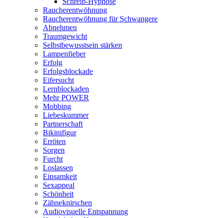
Schreib-Hypnose
Raucherentwöhnung
Raucherentwöhnung für Schwangere
Abnehmen
Traumgewicht
Selbstbewusstsein stärken
Lampenfieber
Erfolg
Erfolgsblockade
Eifersucht
Lernblockaden
Mehr POWER
Mobbing
Liebeskummer
Partnerschaft
Bikinifigur
Erröten
Sorgen
Furcht
Loslassen
Einsamkeit
Sexappeal
Schönheit
Zähneknirschen
Audiovisuelle Entspannung