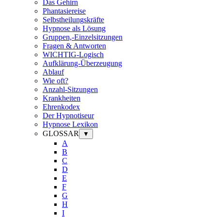
Das Gehirn
Phantasiereise
Selbstheilungskräfte
Hypnose als Lösung
Gruppen,-Einzelsitzungen
Fragen & Antworten
WICHTIG-Logisch
Aufklärung-Überzeugung
Ablauf
Wie oft?
Anzahl-Sitzungen
Krankheiten
Ehrenkodex
Der Hypnotiseur
Hypnose Lexikon
GLOSSAR
▼
A
B
C
D
E
F
G
H
I