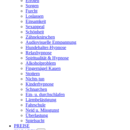
Erröten
Sorgen
Furcht
Loslassen
Einsamkeit
Sexappeal
Schönheit
Zähneknirschen
Audiovisuelle Entspannung
Hundehalter-Hypnose
Relaxhypnose
Spiritualität & Hypnose
Alkoholproblem
Fingernägel Kauen
Stottern
Nichts tun
Kinderhypnose
Schnarchen
Ein- u. durchschlafen
Lärmbelästigung
Fahrschule
Neid u. Missgunst
Überlastung
Spielsucht
PREISE