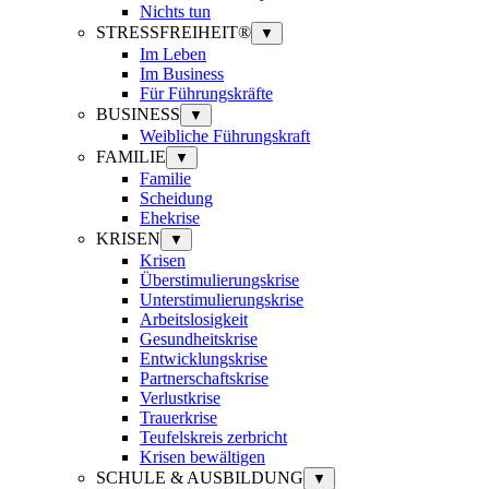
Nichts tun
STRESSFREIHEIT®
▼
Im Leben
Im Business
Für Führungskräfte
BUSINESS
▼
Weibliche Führungskraft
FAMILIE
▼
Familie
Scheidung
Ehekrise
KRISEN
▼
Krisen
Überstimulierungskrise
Unterstimulierungskrise
Arbeitslosigkeit
Gesundheitskrise
Entwicklungskrise
Partnerschaftskrise
Verlustkrise
Trauerkrise
Teufelskreis zerbricht
Krisen bewältigen
SCHULE & AUSBILDUNG
▼