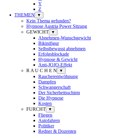
Y
Z
THEMEN
▼
Kein Thema gefunden?
Hypnose Austria Power Sitzung
GEWICHT
▼
Abnehmen-Wunschgewicht
Bikinifigur
Selbstbewusst abnehmen
Erfolgsblockade
Hypnose & Gewicht
Anti-JOJO-Effekt
R A U C H E N
▼
Raucherentwöhnung
Dampfen
Schwangerschaft
Der Sicherheitsschirm
Die Hypnose
Kosten
FURCHT
▼
Fliegen
Autofahren
Politiker
Redner & Dozenten