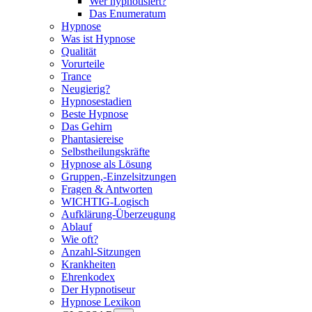
Wer hypnotisiert?
Das Enumeratum
Hypnose
Was ist Hypnose
Qualität
Vorurteile
Trance
Neugierig?
Hypnosestadien
Beste Hypnose
Das Gehirn
Phantasiereise
Selbstheilungskräfte
Hypnose als Lösung
Gruppen,-Einzelsitzungen
Fragen & Antworten
WICHTIG-Logisch
Aufklärung-Überzeugung
Ablauf
Wie oft?
Anzahl-Sitzungen
Krankheiten
Ehrenkodex
Der Hypnotiseur
Hypnose Lexikon