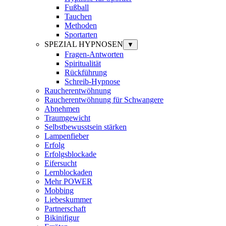
Fußball
Tauchen
Methoden
Sportarten
SPEZIAL HYPNOSEN
▼
Fragen-Antworten
Spiritualität
Rückführung
Schreib-Hypnose
Raucherentwöhnung
Raucherentwöhnung für Schwangere
Abnehmen
Traumgewicht
Selbstbewusstsein stärken
Lampenfieber
Erfolg
Erfolgsblockade
Eifersucht
Lernblockaden
Mehr POWER
Mobbing
Liebeskummer
Partnerschaft
Bikinifigur