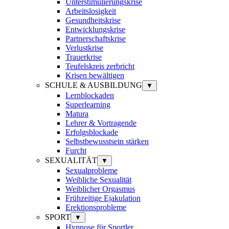
Unterstimulierungskrise
Arbeitslosigkeit
Gesundheitskrise
Entwicklungskrise
Partnerschaftskrise
Verlustkrise
Trauerkrise
Teufelskreis zerbricht
Krisen bewältigen
SCHULE & AUSBILDUNG
▼
Lernblockaden
Superlearning
Matura
Lehrer & Vortragende
Erfolgsblockade
Selbstbewusstsein stärken
Furcht
SEXUALITÄT
▼
Sexualprobleme
Weibliche Sexualität
Weiblicher Orgasmus
Frühzeitige Ejakulation
Erektionsprobleme
SPORT
▼
Hypnose für Sportler