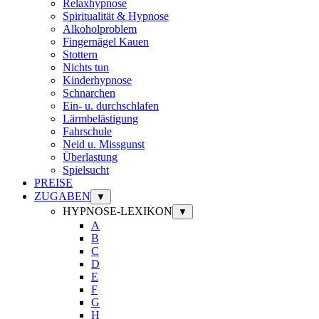
Relaxhypnose
Spiritualität & Hypnose
Alkoholproblem
Fingernägel Kauen
Stottern
Nichts tun
Kinderhypnose
Schnarchen
Ein- u. durchschlafen
Lärmbelästigung
Fahrschule
Neid u. Missgunst
Überlastung
Spielsucht
PREISE
ZUGABEN
▼
HYPNOSE-LEXIKON
▼
A
B
C
D
E
F
G
H