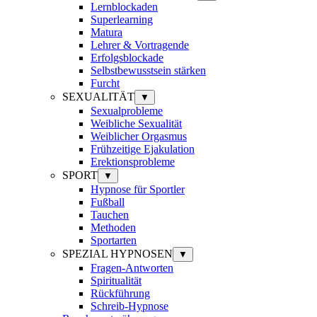
Lernblockaden
Superlearning
Matura
Lehrer & Vortragende
Erfolgsblockade
Selbstbewusstsein stärken
Furcht
SEXUALITÄT
▼
Sexualprobleme
Weibliche Sexualität
Weiblicher Orgasmus
Frühzeitige Ejakulation
Erektionsprobleme
SPORT
▼
Hypnose für Sportler
Fußball
Tauchen
Methoden
Sportarten
SPEZIAL HYPNOSEN
▼
Fragen-Antworten
Spiritualität
Rückführung
Schreib-Hypnose