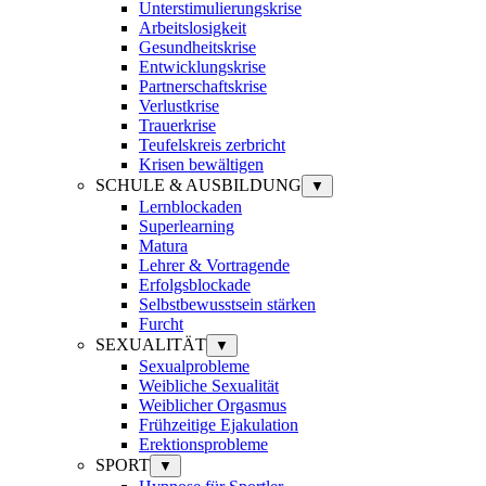
Unterstimulierungskrise
Arbeitslosigkeit
Gesundheitskrise
Entwicklungskrise
Partnerschaftskrise
Verlustkrise
Trauerkrise
Teufelskreis zerbricht
Krisen bewältigen
SCHULE & AUSBILDUNG
▼
Lernblockaden
Superlearning
Matura
Lehrer & Vortragende
Erfolgsblockade
Selbstbewusstsein stärken
Furcht
SEXUALITÄT
▼
Sexualprobleme
Weibliche Sexualität
Weiblicher Orgasmus
Frühzeitige Ejakulation
Erektionsprobleme
SPORT
▼