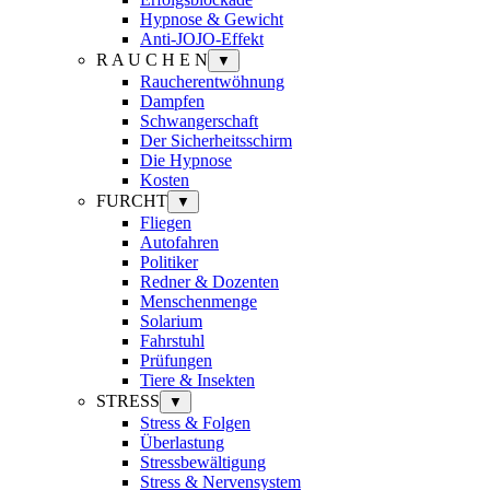
Hypnose & Gewicht
Anti-JOJO-Effekt
R A U C H E N
▼
Raucherentwöhnung
Dampfen
Schwangerschaft
Der Sicherheitsschirm
Die Hypnose
Kosten
FURCHT
▼
Fliegen
Autofahren
Politiker
Redner & Dozenten
Menschenmenge
Solarium
Fahrstuhl
Prüfungen
Tiere & Insekten
STRESS
▼
Stress & Folgen
Überlastung
Stressbewältigung
Stress & Nervensystem