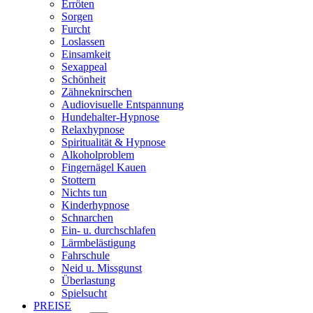
Erröten
Sorgen
Furcht
Loslassen
Einsamkeit
Sexappeal
Schönheit
Zähneknirschen
Audiovisuelle Entspannung
Hundehalter-Hypnose
Relaxhypnose
Spiritualität & Hypnose
Alkoholproblem
Fingernägel Kauen
Stottern
Nichts tun
Kinderhypnose
Schnarchen
Ein- u. durchschlafen
Lärmbelästigung
Fahrschule
Neid u. Missgunst
Überlastung
Spielsucht
PREISE