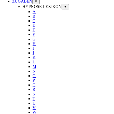
ZUGABEN
▼
HYPNOSE-LEXIKON
▼
A
B
C
D
E
F
G
H
I
J
K
L
M
N
O
P
Q
R
S
T
U
V
W