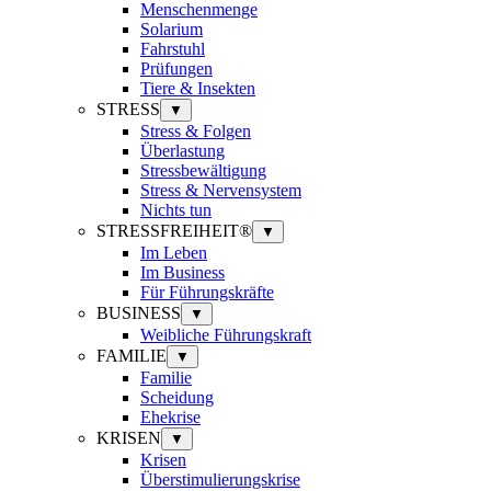
Menschenmenge
Solarium
Fahrstuhl
Prüfungen
Tiere & Insekten
STRESS
▼
Stress & Folgen
Überlastung
Stressbewältigung
Stress & Nervensystem
Nichts tun
STRESSFREIHEIT®
▼
Im Leben
Im Business
Für Führungskräfte
BUSINESS
▼
Weibliche Führungskraft
FAMILIE
▼
Familie
Scheidung
Ehekrise
KRISEN
▼
Krisen
Überstimulierungskrise