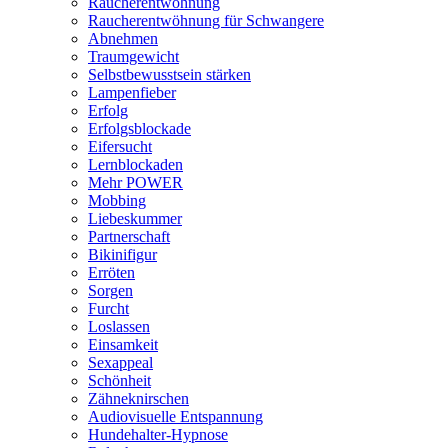
Raucherentwöhnung
Raucherentwöhnung für Schwangere
Abnehmen
Traumgewicht
Selbstbewusstsein stärken
Lampenfieber
Erfolg
Erfolgsblockade
Eifersucht
Lernblockaden
Mehr POWER
Mobbing
Liebeskummer
Partnerschaft
Bikinifigur
Erröten
Sorgen
Furcht
Loslassen
Einsamkeit
Sexappeal
Schönheit
Zähneknirschen
Audiovisuelle Entspannung
Hundehalter-Hypnose