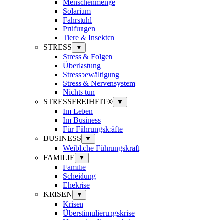
Menschenmenge
Solarium
Fahrstuhl
Prüfungen
Tiere & Insekten
STRESS
▼
Stress & Folgen
Überlastung
Stressbewältigung
Stress & Nervensystem
Nichts tun
STRESSFREIHEIT®
▼
Im Leben
Im Business
Für Führungskräfte
BUSINESS
▼
Weibliche Führungskraft
FAMILIE
▼
Familie
Scheidung
Ehekrise
KRISEN
▼
Krisen
Überstimulierungskrise