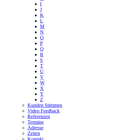
I
J
K
L
M
N
O
P
Q
R
S
T
U
V
W
X
Y
Z
Kunden Stimmen
Video Feedback
Referenzen
Termine
Adresse
Zeiten
Kontakt