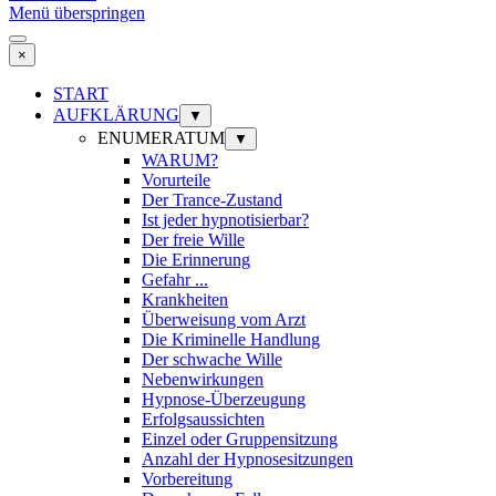
Menü überspringen
×
START
AUFKLÄRUNG
▼
ENUMERATUM
▼
WARUM?
Vorurteile
Der Trance-Zustand
Ist jeder hypnotisierbar?
Der freie Wille
Die Erinnerung
Gefahr ...
Krankheiten
Überweisung vom Arzt
Die Kriminelle Handlung
Der schwache Wille
Nebenwirkungen
Hypnose-Überzeugung
Erfolgsaussichten
Einzel oder Gruppensitzung
Anzahl der Hypnosesitzungen
Vorbereitung