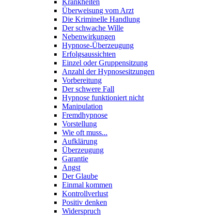
Krankheiten
Überweisung vom Arzt
Die Kriminelle Handlung
Der schwache Wille
Nebenwirkungen
Hypnose-Überzeugung
Erfolgsaussichten
Einzel oder Gruppensitzung
Anzahl der Hypnosesitzungen
Vorbereitung
Der schwere Fall
Hypnose funktioniert nicht
Manipulation
Fremdhypnose
Vorstellung
Wie oft muss...
Aufklärung
Überzeugung
Garantie
Angst
Der Glaube
Einmal kommen
Kontrollverlust
Positiv denken
Widerspruch