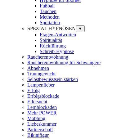
Hypnose für Sportler
Fußball
Tauchen
Methoden
Sportarten
SPEZIAL HYPNOSEN
▼
Fragen-Antworten
Spiritualität
Rückführung
Schreib-Hypnose
Raucherentwöhnung
Raucherentwöhnung für Schwangere
Abnehmen
Traumgewicht
Selbstbewusstsein stärken
Lampenfieber
Erfolg
Erfolgsblockade
Eifersucht
Lernblockaden
Mehr POWER
Mobbing
Liebeskummer
Partnerschaft
Bikinifigur