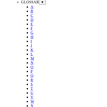
GLOSSAR
▼
A
B
C
D
E
F
G
H
I
J
K
L
M
N
O
P
Q
R
S
T
U
V
W
X