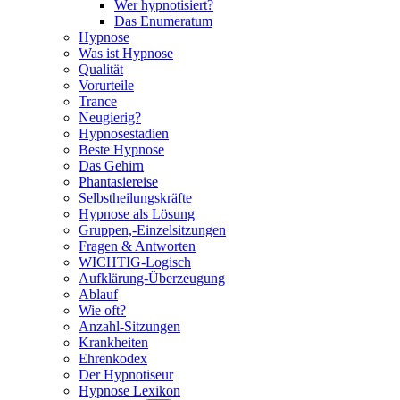
Wer hypnotisiert?
Das Enumeratum
Hypnose
Was ist Hypnose
Qualität
Vorurteile
Trance
Neugierig?
Hypnosestadien
Beste Hypnose
Das Gehirn
Phantasiereise
Selbstheilungskräfte
Hypnose als Lösung
Gruppen,-Einzelsitzungen
Fragen & Antworten
WICHTIG-Logisch
Aufklärung-Überzeugung
Ablauf
Wie oft?
Anzahl-Sitzungen
Krankheiten
Ehrenkodex
Der Hypnotiseur
Hypnose Lexikon