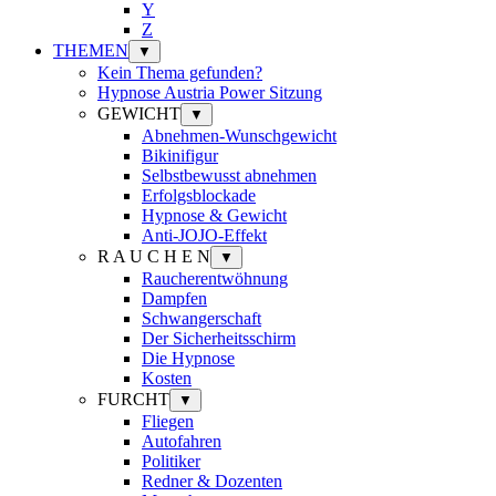
Y
Z
THEMEN
▼
Kein Thema gefunden?
Hypnose Austria Power Sitzung
GEWICHT
▼
Abnehmen-Wunschgewicht
Bikinifigur
Selbstbewusst abnehmen
Erfolgsblockade
Hypnose & Gewicht
Anti-JOJO-Effekt
R A U C H E N
▼
Raucherentwöhnung
Dampfen
Schwangerschaft
Der Sicherheitsschirm
Die Hypnose
Kosten
FURCHT
▼
Fliegen
Autofahren
Politiker
Redner & Dozenten