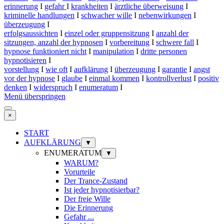
erinnerung
I
gefahr
I
krankheiten
I
ärztliche überweisung
I
kriminelle handlungen
I
schwacher wille
I
nebenwirkungen
I
überzeugung
I
erfolgsaussichten
I
einzel oder gruppensitzung
I
anzahl der
sitzungen, anzahl der hypnosen
I
vorbereitung
I
schwere fall
I
hypnose funktioniert nicht
I
manipulation
I
dritte personen
hypnotisieren
I
vorstellung
I
wie oft
I
aufklärung
I
überzeugung
I
garantie
I
angst
vor der hypnose
I
glaube
I
einmal kommen
I
kontrollverlust
I
positiv
denken
I
widerspruch
I
enumeratum
I
Menü überspringen
×
START
AUFKLÄRUNG
▼
ENUMERATUM
▼
WARUM?
Vorurteile
Der Trance-Zustand
Ist jeder hypnotisierbar?
Der freie Wille
Die Erinnerung
Gefahr ...