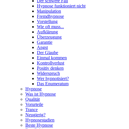
Der schwere Fall
Hypnose funktioniert nicht
Manipulation
Fremdhypnose
Vorstellung
Wie oft muss...
Aufklärung
Überzeugung
Garantie
Angst
Der Glaube
Einmal kommen
Kontrollverlust
Positiv denken
Widerspruch
Wer hypnotisiert?
Das Enumeratum
Hypnose
Was ist Hypnose
Qualität
Vorurteile
Trance
Neugierig?
Hypnosestadien
Beste Hypnose