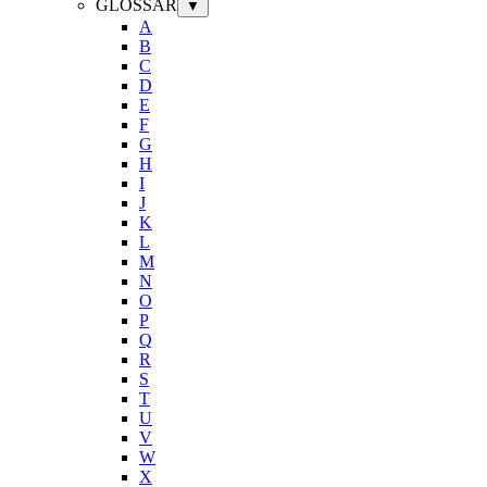
GLOSSAR
▼
A
B
C
D
E
F
G
H
I
J
K
L
M
N
O
P
Q
R
S
T
U
V
W
X