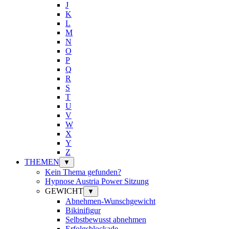
J
K
L
M
N
O
P
Q
R
S
T
U
V
W
X
Y
Z
THEMEN
▼
Kein Thema gefunden?
Hypnose Austria Power Sitzung
GEWICHT
▼
Abnehmen-Wunschgewicht
Bikinifigur
Selbstbewusst abnehmen
Erfolgsblockade