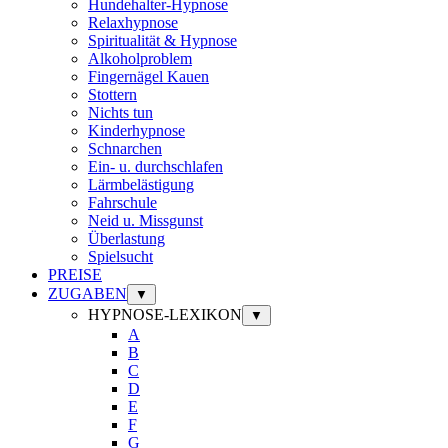
Hundehalter-Hypnose
Relaxhypnose
Spiritualität & Hypnose
Alkoholproblem
Fingernägel Kauen
Stottern
Nichts tun
Kinderhypnose
Schnarchen
Ein- u. durchschlafen
Lärmbelästigung
Fahrschule
Neid u. Missgunst
Überlastung
Spielsucht
PREISE
ZUGABEN
▼
HYPNOSE-LEXIKON
▼
A
B
C
D
E
F
G