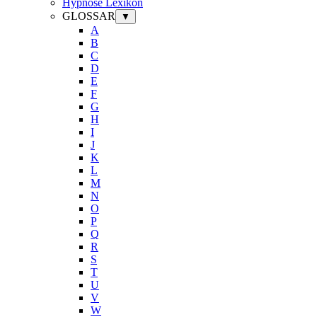
Hypnose Lexikon
GLOSSAR
▼
A
B
C
D
E
F
G
H
I
J
K
L
M
N
O
P
Q
R
S
T
U
V
W