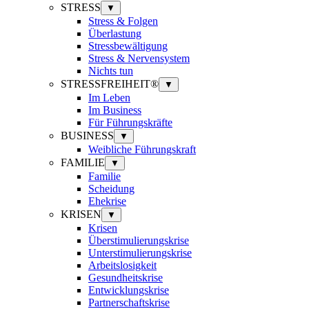
STRESS
▼
Stress & Folgen
Überlastung
Stressbewältigung
Stress & Nervensystem
Nichts tun
STRESSFREIHEIT®
▼
Im Leben
Im Business
Für Führungskräfte
BUSINESS
▼
Weibliche Führungskraft
FAMILIE
▼
Familie
Scheidung
Ehekrise
KRISEN
▼
Krisen
Überstimulierungskrise
Unterstimulierungskrise
Arbeitslosigkeit
Gesundheitskrise
Entwicklungskrise
Partnerschaftskrise