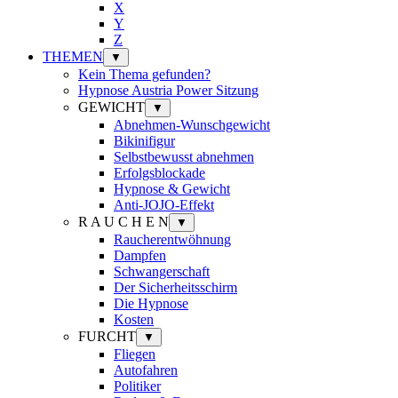
X
Y
Z
THEMEN
▼
Kein Thema gefunden?
Hypnose Austria Power Sitzung
GEWICHT
▼
Abnehmen-Wunschgewicht
Bikinifigur
Selbstbewusst abnehmen
Erfolgsblockade
Hypnose & Gewicht
Anti-JOJO-Effekt
R A U C H E N
▼
Raucherentwöhnung
Dampfen
Schwangerschaft
Der Sicherheitsschirm
Die Hypnose
Kosten
FURCHT
▼
Fliegen
Autofahren
Politiker