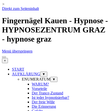
>
Direkt zum Seiteninhalt
Fingernägel Kauen - Hypnose -
HYPNOSEZENTRUM GRAZ
- hypnose graz
Menü überspringen
×
START
AUFKLÄRUNG
▼
ENUMERATUM
▼
WARUM?
Vorurteile
Der Trance-Zustand
Ist jeder hypnotisierbar?
Der freie Wille
Die Erinnerung
Gefahr ...