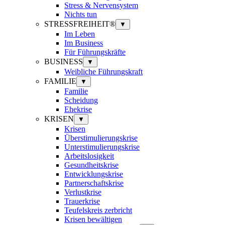
Stress & Nervensystem
Nichts tun
STRESSFREIHEIT®
▼
Im Leben
Im Business
Für Führungskräfte
BUSINESS
▼
Weibliche Führungskraft
FAMILIE
▼
Familie
Scheidung
Ehekrise
KRISEN
▼
Krisen
Überstimulierungskrise
Unterstimulierungskrise
Arbeitslosigkeit
Gesundheitskrise
Entwicklungskrise
Partnerschaftskrise
Verlustkrise
Trauerkrise
Teufelskreis zerbricht
Krisen bewältigen