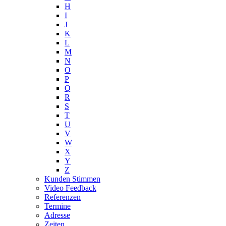
H
I
J
K
L
M
N
O
P
Q
R
S
T
U
V
W
X
Y
Z
Kunden Stimmen
Video Feedback
Referenzen
Termine
Adresse
Zeiten