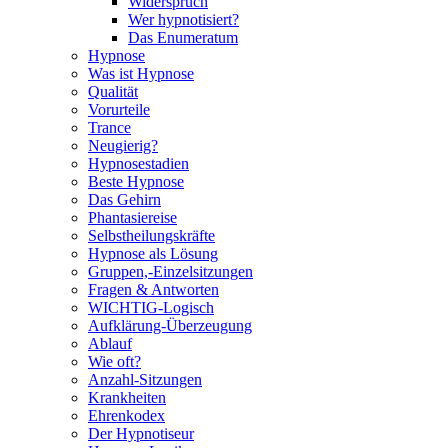
Widerspruch
Wer hypnotisiert?
Das Enumeratum
Hypnose
Was ist Hypnose
Qualität
Vorurteile
Trance
Neugierig?
Hypnosestadien
Beste Hypnose
Das Gehirn
Phantasiereise
Selbstheilungskräfte
Hypnose als Lösung
Gruppen,-Einzelsitzungen
Fragen & Antworten
WICHTIG-Logisch
Aufklärung-Überzeugung
Ablauf
Wie oft?
Anzahl-Sitzungen
Krankheiten
Ehrenkodex
Der Hypnotiseur