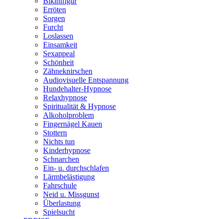
Bikinifigur
Erröten
Sorgen
Furcht
Loslassen
Einsamkeit
Sexappeal
Schönheit
Zähneknirschen
Audiovisuelle Entspannung
Hundehalter-Hypnose
Relaxhypnose
Spiritualität & Hypnose
Alkoholproblem
Fingernägel Kauen
Stottern
Nichts tun
Kinderhypnose
Schnarchen
Ein- u. durchschlafen
Lärmbelästigung
Fahrschule
Neid u. Missgunst
Überlastung
Spielsucht