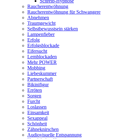
Schreib-Hypnose
Raucherentwöhnung
Raucherentwöhnung für Schwangere
Abnehmen
Traumgewicht
Selbstbewusstsein stärken
Lampenfieber
Erfolg
Erfolgsblockade
Eifersucht
Lernblockaden
Mehr POWER
Mobbing
Liebeskummer
Partnerschaft
Bikinifigur
Erröten
Sorgen
Furcht
Loslassen
Einsamkeit
Sexappeal
Schönheit
Zähneknirschen
Audiovisuelle Entspannung