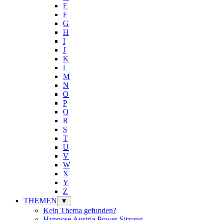
E
F
G
H
I
J
K
L
M
N
O
P
Q
R
S
T
U
V
W
X
Y
Z
THEMEN
▼
Kein Thema gefunden?
Hypnose Austria Power Sitzung