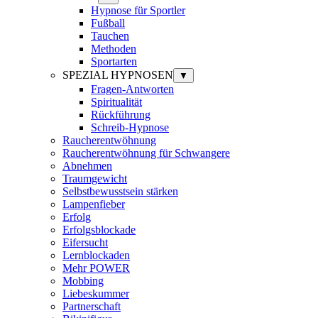
Hypnose für Sportler
Fußball
Tauchen
Methoden
Sportarten
SPEZIAL HYPNOSEN
▼
Fragen-Antworten
Spiritualität
Rückführung
Schreib-Hypnose
Raucherentwöhnung
Raucherentwöhnung für Schwangere
Abnehmen
Traumgewicht
Selbstbewusstsein stärken
Lampenfieber
Erfolg
Erfolgsblockade
Eifersucht
Lernblockaden
Mehr POWER
Mobbing
Liebeskummer
Partnerschaft