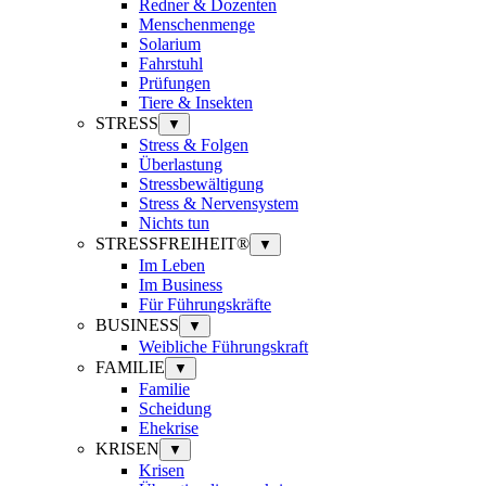
Redner & Dozenten
Menschenmenge
Solarium
Fahrstuhl
Prüfungen
Tiere & Insekten
STRESS
▼
Stress & Folgen
Überlastung
Stressbewältigung
Stress & Nervensystem
Nichts tun
STRESSFREIHEIT®
▼
Im Leben
Im Business
Für Führungskräfte
BUSINESS
▼
Weibliche Führungskraft
FAMILIE
▼
Familie
Scheidung
Ehekrise
KRISEN
▼
Krisen