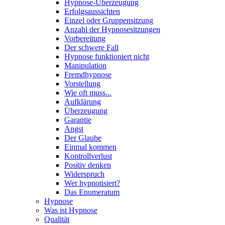
Hypnose-Überzeugung
Erfolgsaussichten
Einzel oder Gruppensitzung
Anzahl der Hypnosesitzungen
Vorbereitung
Der schwere Fall
Hypnose funktioniert nicht
Manipulation
Fremdhypnose
Vorstellung
Wie oft muss...
Aufklärung
Überzeugung
Garantie
Angst
Der Glaube
Einmal kommen
Kontrollverlust
Positiv denken
Widerspruch
Wer hypnotisiert?
Das Enumeratum
Hypnose
Was ist Hypnose
Qualität