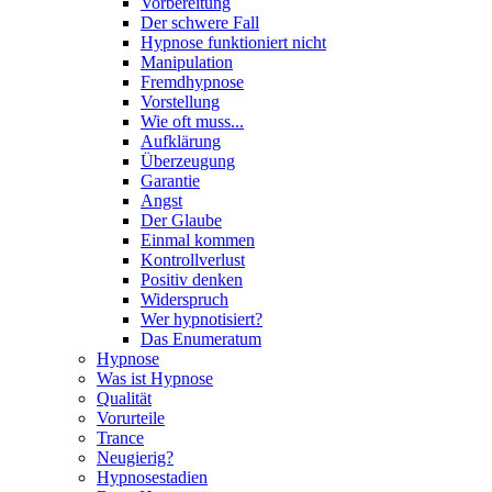
Vorbereitung
Der schwere Fall
Hypnose funktioniert nicht
Manipulation
Fremdhypnose
Vorstellung
Wie oft muss...
Aufklärung
Überzeugung
Garantie
Angst
Der Glaube
Einmal kommen
Kontrollverlust
Positiv denken
Widerspruch
Wer hypnotisiert?
Das Enumeratum
Hypnose
Was ist Hypnose
Qualität
Vorurteile
Trance
Neugierig?
Hypnosestadien