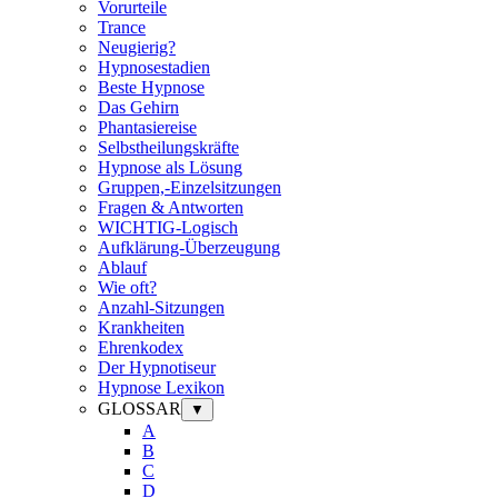
Vorurteile
Trance
Neugierig?
Hypnosestadien
Beste Hypnose
Das Gehirn
Phantasiereise
Selbstheilungskräfte
Hypnose als Lösung
Gruppen,-Einzelsitzungen
Fragen & Antworten
WICHTIG-Logisch
Aufklärung-Überzeugung
Ablauf
Wie oft?
Anzahl-Sitzungen
Krankheiten
Ehrenkodex
Der Hypnotiseur
Hypnose Lexikon
GLOSSAR
▼
A
B
C
D