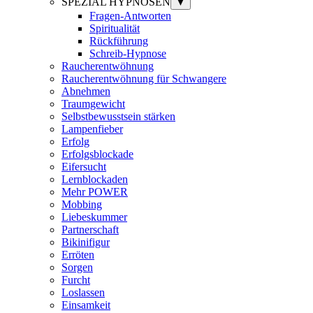
SPEZIAL HYPNOSEN
▼
Fragen-Antworten
Spiritualität
Rückführung
Schreib-Hypnose
Raucherentwöhnung
Raucherentwöhnung für Schwangere
Abnehmen
Traumgewicht
Selbstbewusstsein stärken
Lampenfieber
Erfolg
Erfolgsblockade
Eifersucht
Lernblockaden
Mehr POWER
Mobbing
Liebeskummer
Partnerschaft
Bikinifigur
Erröten
Sorgen
Furcht
Loslassen
Einsamkeit