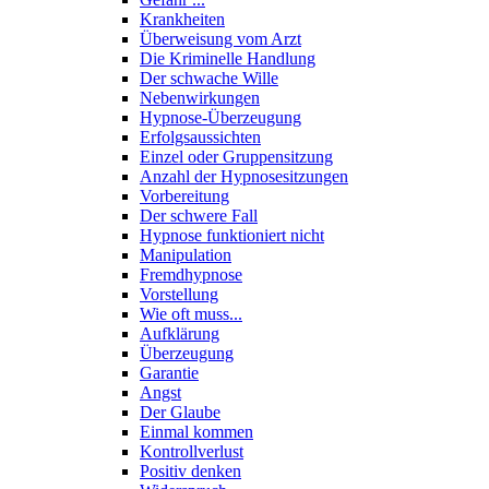
Krankheiten
Überweisung vom Arzt
Die Kriminelle Handlung
Der schwache Wille
Nebenwirkungen
Hypnose-Überzeugung
Erfolgsaussichten
Einzel oder Gruppensitzung
Anzahl der Hypnosesitzungen
Vorbereitung
Der schwere Fall
Hypnose funktioniert nicht
Manipulation
Fremdhypnose
Vorstellung
Wie oft muss...
Aufklärung
Überzeugung
Garantie
Angst
Der Glaube
Einmal kommen
Kontrollverlust
Positiv denken