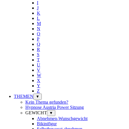
I
J
K
L
M
N
O
P
Q
R
S
T
U
V
W
X
Y
Z
THEMEN
▼
Kein Thema gefunden?
Hypnose Austria Power Sitzung
GEWICHT
▼
Abnehmen-Wunschgewicht
Bikinifigur
Selbstbewusst abnehmen