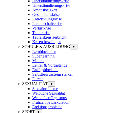
Überstimulierungskrise
Unterstimulierungskrise
Arbeitslosigkeit
Gesundheitskrise
Entwicklungskrise
Partnerschaftskrise
Verlustkrise
Trauerkrise
Teufelskreis zerbricht
Krisen bewältigen
SCHULE & AUSBILDUNG
▼
Lernblockaden
Superlearning
Matura
Lehrer & Vortragende
Erfolgsblockade
Selbstbewusstsein stärken
Furcht
SEXUALITÄT
▼
Sexualprobleme
Weibliche Sexualität
Weiblicher Orgasmus
Frühzeitige Ejakulation
Erektionsprobleme
SPORT
▼