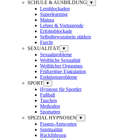
SCHULE & AUSBILDUNG
▼
Lernblockaden
Superlearning
Matura
Lehrer & Vortragende
Erfolgsblockade
Selbstbewusstsein stärken
Furcht
SEXUALITÄT
▼
Sexualprobleme
Weibliche Sexualität
Weiblicher Orgasmus
Frühzeitige Ejakulation
Erektionsprobleme
SPORT
▼
Hypnose für Sportler
Fußball
Tauchen
Methoden
Sportarten
SPEZIAL HYPNOSEN
▼
Fragen-Antworten
Spiritualität
Rückführung