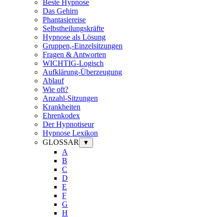
Beste Hypnose
Das Gehirn
Phantasiereise
Selbstheilungskräfte
Hypnose als Lösung
Gruppen,-Einzelsitzungen
Fragen & Antworten
WICHTIG-Logisch
Aufklärung-Überzeugung
Ablauf
Wie oft?
Anzahl-Sitzungen
Krankheiten
Ehrenkodex
Der Hypnotiseur
Hypnose Lexikon
GLOSSAR
▼
A
B
C
D
E
F
G
H