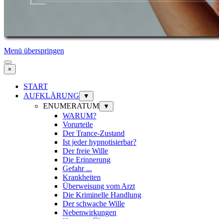
Menü überspringen
×
START
AUFKLÄRUNG
▼
ENUMERATUM
▼
WARUM?
Vorurteile
Der Trance-Zustand
Ist jeder hypnotisierbar?
Der freie Wille
Die Erinnerung
Gefahr ...
Krankheiten
Überweisung vom Arzt
Die Kriminelle Handlung
Der schwache Wille
Nebenwirkungen