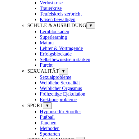
Verlustkrise
Trauerkrise
Teufelskreis zerbricht
Krisen bewältigen
SCHULE & AUSBILDUNG
▼
Lernblockaden
Superlearning
Matura
Lehrer & Vortragende
Erfolgsblockade
Selbstbewusstsein stärken
Furcht
SEXUALITÄT
▼
Sexualprobleme
Weibliche Sexualität
Weiblicher Orgasmus
Frühzeitige Ejakulation
Erektionsprobleme
SPORT
▼
Hypnose für Sportler
Fußball
Tauchen
Methoden
Sportarten