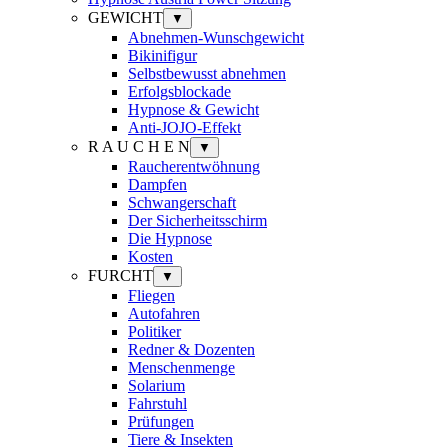
GEWICHT
▼
Abnehmen-Wunschgewicht
Bikinifigur
Selbstbewusst abnehmen
Erfolgsblockade
Hypnose & Gewicht
Anti-JOJO-Effekt
R A U C H E N
▼
Raucherentwöhnung
Dampfen
Schwangerschaft
Der Sicherheitsschirm
Die Hypnose
Kosten
FURCHT
▼
Fliegen
Autofahren
Politiker
Redner & Dozenten
Menschenmenge
Solarium
Fahrstuhl
Prüfungen
Tiere & Insekten