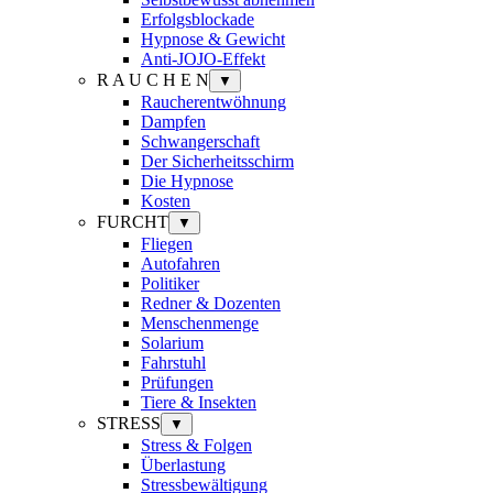
Erfolgsblockade
Hypnose & Gewicht
Anti-JOJO-Effekt
R A U C H E N
▼
Raucherentwöhnung
Dampfen
Schwangerschaft
Der Sicherheitsschirm
Die Hypnose
Kosten
FURCHT
▼
Fliegen
Autofahren
Politiker
Redner & Dozenten
Menschenmenge
Solarium
Fahrstuhl
Prüfungen
Tiere & Insekten
STRESS
▼
Stress & Folgen
Überlastung
Stressbewältigung