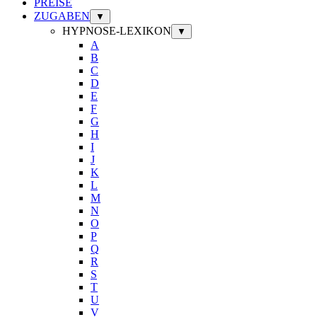
PREISE
ZUGABEN
▼
HYPNOSE-LEXIKON
▼
A
B
C
D
E
F
G
H
I
J
K
L
M
N
O
P
Q
R
S
T
U
V